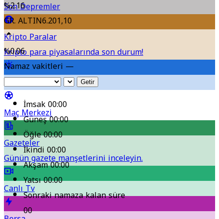
finanse edecek?
%2.16
Son Depremler
GR. ALTIN
6.201,10
Kripto Paralar
%0.06
Kripto para piyasalarında son durum!
Namaz vakitleri —
Hava Durumu
Getir
İmsak
00:00
Maç Merkezi
Güneş
00:00
Öğle
00:00
Gazeteler
İkindi
00:00
Günün gazete manşetlerini inceleyin.
Akşam
00:00
Yatsı
00:00
Canlı Tv
Sonraki namaza kalan süre
00
Borsa