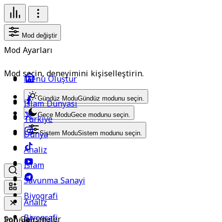
Mod değiştir
Mod Ayarları
Mod seçin, deneyimini kişiselleştirin.
Menü Oluştur
Gündüz Modu
Gündüz modunu seçin.
İslam Dünyası
Gece Modu
Gece modunu seçin.
Türkiye
Dünya
Sistem Modu
Sistem modunu seçin.
Analiz
İslam
Savunma Sanayi
Biyografi
Analiz
Biyografi
Son Gelişmeler
Popüler