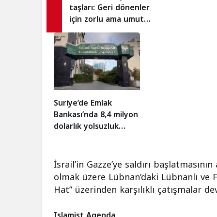
Pakistan’dan 
taşları: Geri dönenler
savunma anla
için zorlu ama umut
dolu bir iş kapısı!
Suriye’de Emlak
Bankası’nda 8,4 milyon
dolarlık yolsuzluk
skandalı!
İsrail’in Gazze’ye saldırı başlatmasını
olmak üzere Lübnan’daki Lübnanlı ve Fil
Hat” üzerinden karşılıklı çatışmalar de
Islamist Agenda