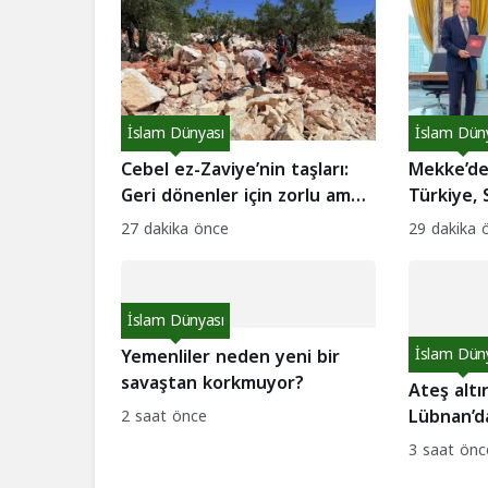
İslam Dünyası
İslam Dün
Cebel ez-Zaviye’nin taşları:
Mekke’de 
Geri dönenler için zorlu ama
Türkiye, 
umut dolu bir iş kapısı!
Pakistan
27 dakika önce
29 dakika 
anlaşmas
İslam Dünyası
Yemenliler neden yeni bir
İslam Dün
savaştan korkmuyor?
Ateş alt
Lübnan’d
2 saat önce
sükunet 
3 saat önc