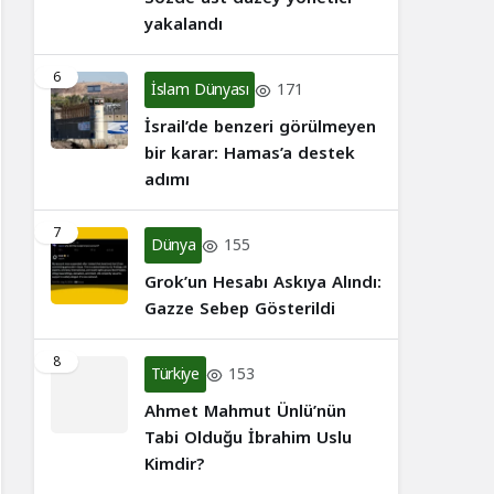
yakalandı
6
İslam Dünyası
171
İsrail’de benzeri görülmeyen
bir karar: Hamas’a destek
adımı
7
Dünya
155
Grok’un Hesabı Askıya Alındı:
Gazze Sebep Gösterildi
8
Türkiye
153
Ahmet Mahmut Ünlü’nün
Tabi Olduğu İbrahim Uslu
Kimdir?