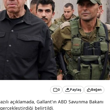
0
Paylaş
Beğen
yazılı açıklamada, Gallant’ın ABD Savunma Bakanı
erçekleştirdiği belirtildi.