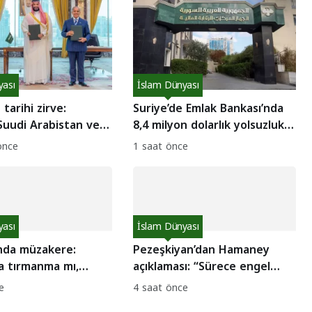
yası
İslam Dünyası
tarihi zirve:
Suriye’de Emlak Bankası’nda
Suudi Arabistan ve
8,4 milyon dolarlık yolsuzluk
’dan ortak savunma
skandalı!
önce
1 saat önce
ı
yası
İslam Dünyası
ında müzakere:
Pezeşkiyan’dan Hamaney
a tırmanma mı,
açıklaması: “Sürece engel
mi?
olmadı!”
e
4 saat önce