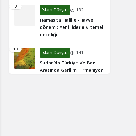
9
İslam Dünyası
152
Hamas’ta Halil el-Hayye
dönemi: Yeni liderin 6 temel
önceliği
10
İslam Dünyası
141
Sudan’da Türkiye Ve Bae
Arasında Gerilim Tırmanıyor