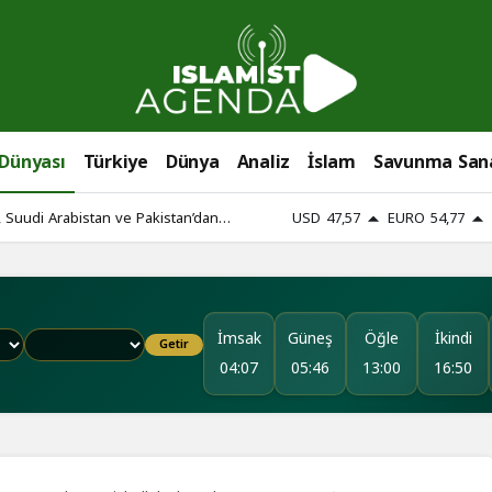
 Dünyası
Türkiye
Dünya
Analiz
İslam
Savunma San
, Suudi Arabistan ve Pakistan’dan
USD
47,57
EURO
54,77
İmsak
Güneş
Öğle
İkindi
Getir
04:07
05:46
13:00
16:50