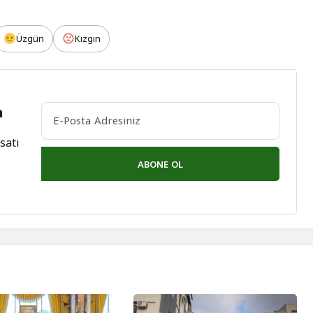
Üzgün
Kızgın
n
satı
ABONE OL