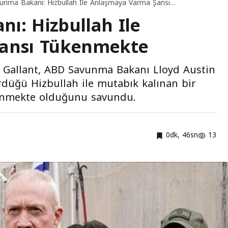
avunma Bakanı: Hizbullah Ile Anlaşmaya Varma Şansı
nı: Hizbullah Ile
kte
ansı Tükenmekte
v Gallant, ABD Savunma Bakanı Lloyd Austin
rdüğü Hizbullah ile mutabık kalınan bir
ükenmekte olduğunu savundu.
0dk, 46sn
13