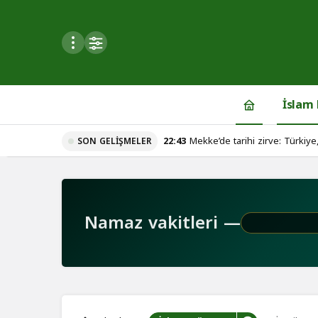
Mod
değiştir
İslam
22:43
Mekke’de tarihi zirve: Türkiye
SON GELIŞMELER
du
ortak savunma anlaşması
u seçin.
Namaz vakitleri —
seçin.
u
 seçin.