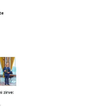
te
i zirve: