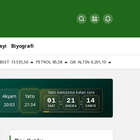
ayi
Biyografi
BIST
13.535,56
PETROL
85,58
GR. ALTIN
6.201,10
Yatsı namazına kalan süre
Akşam
Yatsı
:
:
01
21
13
20:03
21:34
SAAT
DAKİKA
SANİYE