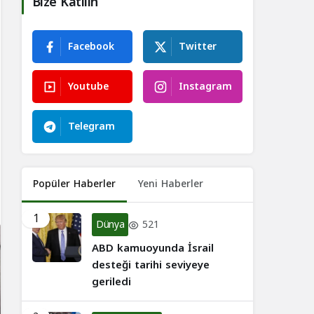
Bize Katılın
Facebook
Twitter
Youtube
Instagram
Telegram
Popüler Haberler
Yeni Haberler
1
Dünya
521
ABD kamuoyunda İsrail
desteği tarihi seviyeye
geriledi