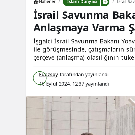
İslam Dünyası
Haberler
İsrail S
İsrail Savunma Baka
Tükenme
Anlaşmaya Varma Ş
İşgalci İsrail Savunma Bakanı Yoa
ile görüşmesinde, çatışmaların sü
çerçeve (anlaşma) olasılığının t
Fuozsoy
tarafından yayınlandı
16 Eylül 2024, 12:37
yayınlandı