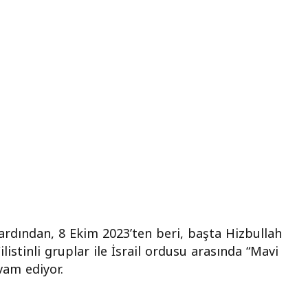
ortak
şması
n ardından, 8 Ekim 2023’ten beri, başta Hizbullah
istinli gruplar ile İsrail ordusu arasında “Mavi
vam ediyor.