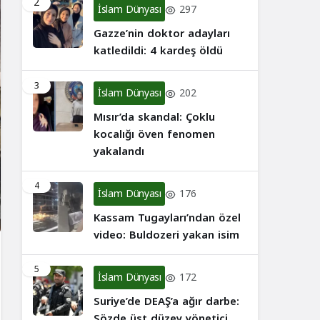
2
İslam Dünyası
297
Gazze’nin doktor adayları
katledildi: 4 kardeş öldü
3
İslam Dünyası
202
Mısır’da skandal: Çoklu
kocalığı öven fenomen
yakalandı
4
İslam Dünyası
176
Kassam Tugayları’ndan özel
video: Buldozeri yakan isim
5
İslam Dünyası
172
Suriye’de DEAŞ’a ağır darbe:
Sözde üst düzey yönetici