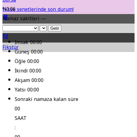
%0.06
Hisse senetlerinde son durum!
Namaz vakitleri —
Yol Durumu
Getir
İmsak
00:00
Fikstür
Güneş
00:00
Öğle
00:00
İkindi
00:00
Akşam
00:00
Yatsı
00:00
Sonraki namaza kalan süre
00
SAAT
: