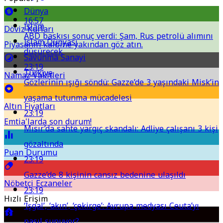
Dünya
16:57
İslam
Döviz Kurları
ABD baskısı sonuç verdi: Şam, Rus petrolü alımını
İslam Dünyası
Piyasanın kalbine yakından göz atın.
düşürecek
Savunma Sanayi
23:19
Türkiye
Namaz Vakitleri
Gözlerinin ışığı söndü: Gazze’de 3 yaşındaki Misk’in
yaşama tutunma mücadelesi
Altın Fiyatları
23:19
Emtia'larda son durum!
Mısır’da sahte yargıç skandalı: Adliye çalışanı 3 kişi
gözaltında
Puan Durumu
23:19
Gazze’de 8 kişinin cansız bedenine ulaşıldı
Nöbetçi Eczaneler
23:19
Hızlı Erişim
‘İşgal’, ‘akın’, ‘çekirge’: Avrupa medyası Ceuta’yı
nasıl sunuyor?