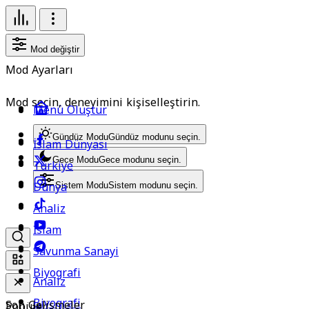
Mod değiştir
Mod Ayarları
Mod seçin, deneyimini kişiselleştirin.
Menü Oluştur
Gündüz Modu
Gündüz modunu seçin.
İslam Dünyası
Gece Modu
Gece modunu seçin.
Türkiye
Dünya
Sistem Modu
Sistem modunu seçin.
Analiz
İslam
Savunma Sanayi
Biyografi
Analiz
Biyografi
Son Gelişmeler
Popüler