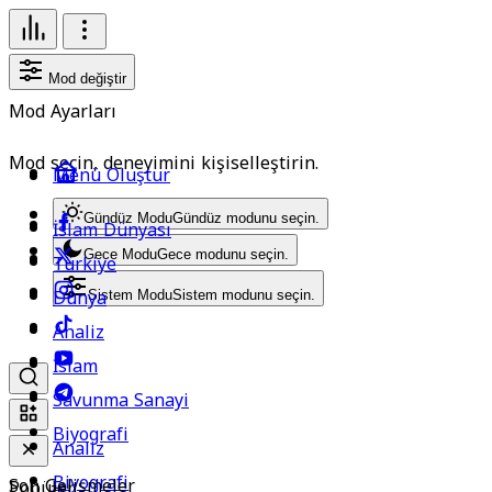
Mod değiştir
Mod Ayarları
Mod seçin, deneyimini kişiselleştirin.
Menü Oluştur
Gündüz Modu
Gündüz modunu seçin.
İslam Dünyası
Gece Modu
Gece modunu seçin.
Türkiye
Dünya
Sistem Modu
Sistem modunu seçin.
Analiz
İslam
Savunma Sanayi
Biyografi
Analiz
Biyografi
Son Gelişmeler
Popüler