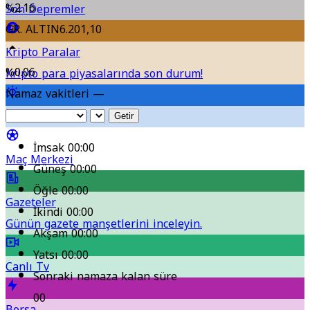
finanse edecek?
%2.16
Son Depremler
GR. ALTIN
6.201,10
Kripto Paralar
%0.06
Kripto para piyasalarında son durum!
Namaz vakitleri —
Hava Durumu
Getir
İmsak
00:00
Maç Merkezi
Güneş
00:00
Öğle
00:00
Gazeteler
İkindi
00:00
Günün gazete manşetlerini inceleyin.
Akşam
00:00
Yatsı
00:00
Canlı Tv
Sonraki namaza kalan süre
00
Borsa