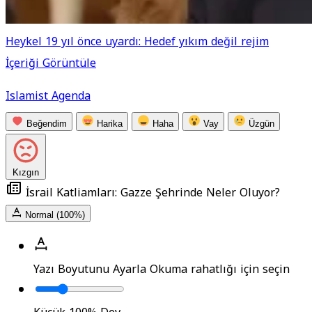
Heykel 19 yıl önce uyardı: Hedef yıkım değil rejim
İçeriği Görüntüle
Islamist Agenda
Beğendim
Harika
Haha
Vay
Üzgün
Kızgın
İsrail Katliamları: Gazze Şehrinde Neler Oluyor?
Normal (100%)
Yazı Boyutunu Ayarla
Okuma rahatlığı için seçin