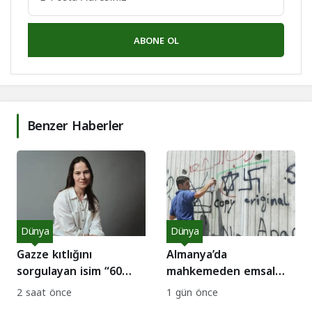
ABONE OL
Benzer Haberler
Dünya
Dünya
Gazze kıtlığını
Almanya’da
sorgulayan isim “60
mahkemeden emsal
Minutes” kadrosunda:
karar: İsrail’i Nazizm ile
2 saat önce
1 gün önce
CBS’te kriz!
kıyaslamak suç değil