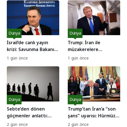
Dünya
Dünya
İsrail’de canlı yayın
Trump: İran ile
krizi: Savunma Bakanı
müzakerelere
komutanı kovdu
başlayacağız
1 gün önce
1 gün önce
Dünya
Dünya
Sebte’den dönen
Trump’tan İran’a “son
göçmenler anlattı:
şans” uyarısı: Hürmüz
Hayalimiz açık
Boğazı yarın açılabilir!
2 gün önce
2 gün önce