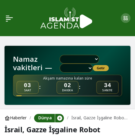
Kraliyet Sanat
0
Paylaş
Topluluğu, İsrail İçin
Bağış Toplama Etkinliği
Namaz
Düzenledi
vakitleri —
Getir
Akşam namazına kalan süre
:
:
03
02
34
SAAT
DAKİKA
SANİYE
Dünya
Haberler
İsrail, Gazze İşgaline Robot
Köpeklerle Destek Veriyor
İsrail, Gazze İşgaline Robot