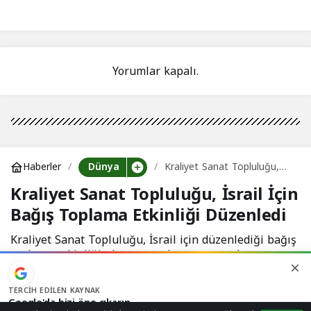
cezaevine dönüştü
Yorumlar kapalı.
Dünya
Haberler
Kraliyet Sanat Topluluğu,
İsrail İçin Bağış Toplama
Kraliyet Sanat Topluluğu, İsrail İçin
Etkinliği Düzenledi
Bağış Toplama Etkinliği Düzenledi
Kraliyet Sanat Topluluğu, İsrail için düzenlediği bağış
toplama etkinliğinde personel protestosuyla
karşılaştı.
TERCIH EDILEN KAYNAK
Google'da bizi öne çıkarın
Fuozsoy
tarafından yayınlandı