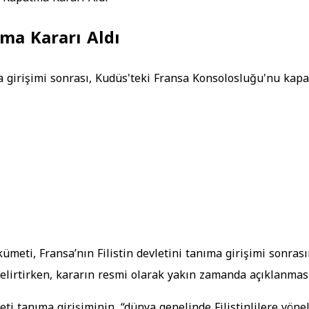
ma Kararı Aldı
ıma girişimi sonrası, Kudüs'teki Fransa Konsolosluğu'nu kapa
kümeti, Fransa’nın Filistin devletini tanıma girişimi sonr
elirtirken, kararın resmi olarak yakın zamanda açıklanması
i tanıma girişiminin, “dünya genelinde Filistinlilere yön