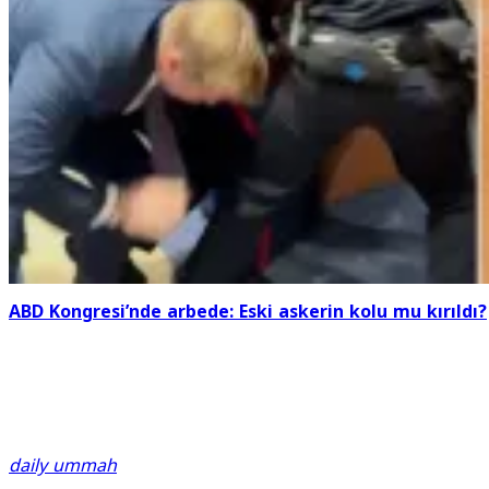
ABD Kongresi’nde arbede: Eski askerin kolu mu kırıldı?
daily ummah