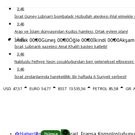
3:46
İsrail Güney Lübnan’ı bombaladı: Hizbullah ateşkesi ihlal etmekle 
3:46
Arap ve İslam dünyasından Kudüs hamlesi: Ortak eylem planı!
3:46
İmsak
00:00
Güneş
00:00
Öğle
00:00
İkindi
00:00
Akşam
İsrail, Lübnanlı gazeteci Amal Khalil’i kasten katletti!
3:46
Nabluslu Fethiye Yasin çocukluğundan beri geleneksel elbisesini 
3:46
İsrail zindanlarında hareketlilik: Bir haftada 6 Suriyeli serbest!
USD
47,57
EURO
54,77
BIST
13.535,56
PETROL
85,58
GR. 
Haberler
İsrail, Fransa Konsolosluğunu
Dünya