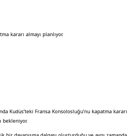
tma kararı almayı planlıyor.
asında Kudüs’teki Fransa Konsolosluğu’nu kapatma kararı
 bekleniyor.
elik bir dayanışma dalgası oluşturduğu ve aynı zamanda