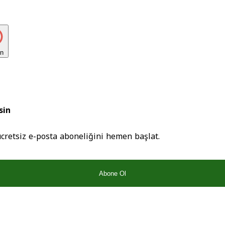
ın
sin
ücretsiz e-posta aboneliğini hemen başlat.
Abone Ol