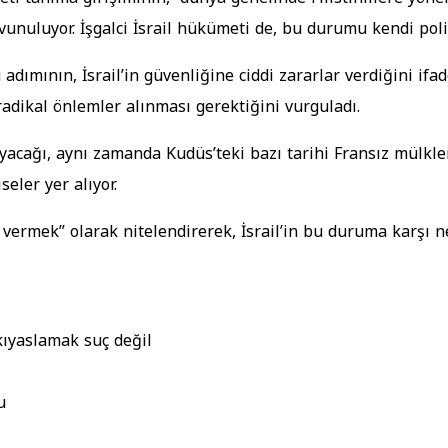
uluyor. İşgalci İsrail hükümeti de, bu durumu kendi politi
 adımının, İsrail’in güvenliğine ciddi zararlar verdiğini if
adikal önlemler alınması gerektiğini vurguladı.
cağı, aynı zamanda Kudüs’teki bazı tarihi Fransız mülklerin
seler yer alıyor.
 vermek” olarak nitelendirerek, İsrail’in bu duruma karşı 
kıyaslamak suç değil
u