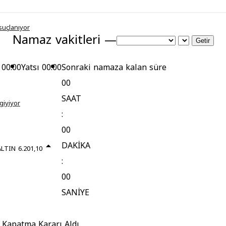
suçlanıyor
Namaz vakitleri —
Getir
00:00
Yatsı
00:00
Sonraki namaza kalan süre
00
SAAT
giyiyor
:
00
DAKİKA
ALTIN
6.201,10
:
00
SANİYE
 Kapatma Kararı Aldı