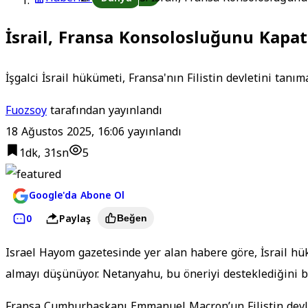
İsrail, Fransa Konsolosluğunu Kapat
İşgalci İsrail hükümeti, Fransa'nın Filistin devletini tan
Fuozsoy
tarafından yayınlandı
18 Ağustos 2025, 16:06
yayınlandı
1dk, 31sn
5
Google'da Abone Ol
0
Paylaş
Beğen
Israel Hayom gazetesinde yer alan habere göre, İsrail hü
almayı düşünüyor. Netanyahu, bu öneriyi desteklediğini b
Fransa Cumhurbaşkanı Emmanuel Macron’un Filistin devlet