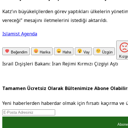
Katz’ın büyükelçilerden görev yaptıkları ülkelerin yönetimle
vereceği” mesajını iletmelerini istediği aktarıldı.
Islamist Agenda
Beğendim
Harika
Haha
Vay
Üzgün
Kızg
İsrail Dışişleri Bakanı: İran Rejimi Kırmızı Çizgiyi Aştı
Tamamen Ücretsiz Olarak Bültenimize Abone Olabilir
Yeni haberlerden haberdar olmak için fırsatı kaçırma ve 
Abone