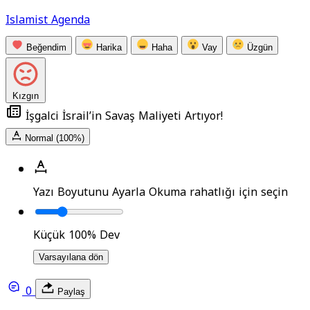
Islamist Agenda
Beğendim
Harika
Haha
Vay
Üzgün
Kızgın
İşgalci İsrail’in Savaş Maliyeti Artıyor!
Normal (100%)
Yazı Boyutunu Ayarla
Okuma rahatlığı için seçin
Küçük
100%
Dev
Varsayılana dön
0
Paylaş