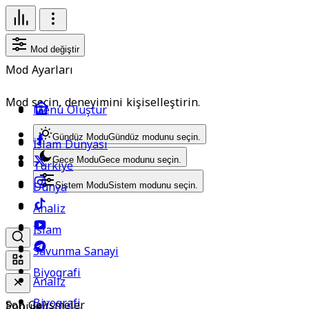
Mod değiştir
Mod Ayarları
Mod seçin, deneyimini kişiselleştirin.
Menü Oluştur
Gündüz Modu
Gündüz modunu seçin.
İslam Dünyası
Gece Modu
Gece modunu seçin.
Türkiye
Dünya
Sistem Modu
Sistem modunu seçin.
Analiz
İslam
Savunma Sanayi
Biyografi
Analiz
Biyografi
Son Gelişmeler
Popüler