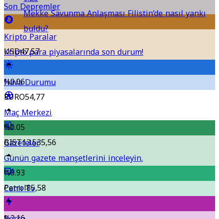
Son Depremler
Mekke Savunma Anlaşması Filistin’de nasıl yankı
buldu?
Kripto Paralar
USD
47,57
Kripto para piyasalarında son durum!
%0.06
Hava Durumu
EURO
54,77
Maç Merkezi
%0.05
BIST
13.535,56
Gazeteler
Günün gazete manşetlerini inceleyin.
%0.93
Petrol
85,58
Canlı Tv
%2.16
Borsa