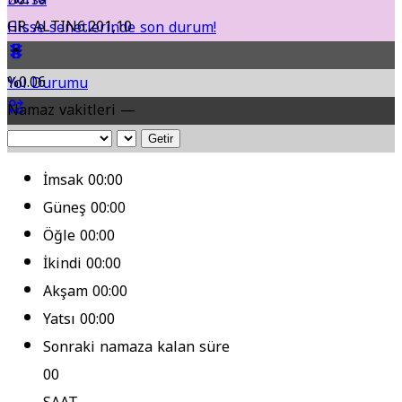
GR. ALTIN
6.201,10
Hisse senetlerinde son durum!
%0.06
Yol Durumu
Namaz vakitleri —
Fikstür
Getir
İmsak
00:00
Güneş
00:00
Öğle
00:00
İkindi
00:00
Akşam
00:00
Yatsı
00:00
Sonraki namaza kalan süre
00