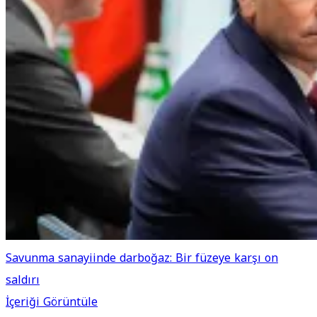
Savunma sanayiinde darboğaz: Bir füzeye karşı on
saldırı
İçeriği Görüntüle