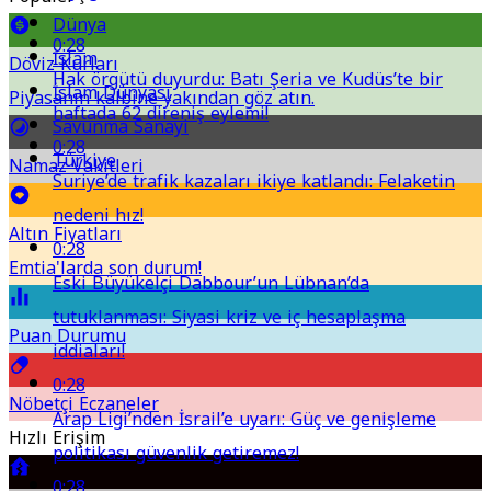
Dünya
0:28
İslam
Döviz Kurları
Hak örgütü duyurdu: Batı Şeria ve Kudüs’te bir
İslam Dünyası
Piyasanın kalbine yakından göz atın.
haftada 62 direniş eylemi!
Savunma Sanayi
0:28
Türkiye
Namaz Vakitleri
Suriye’de trafik kazaları ikiye katlandı: Felaketin
nedeni hız!
Altın Fiyatları
0:28
Emtia'larda son durum!
Eski Büyükelçi Dabbour’un Lübnan’da
tutuklanması: Siyasi kriz ve iç hesaplaşma
Puan Durumu
iddiaları!
0:28
Nöbetçi Eczaneler
Arap Ligi’nden İsrail’e uyarı: Güç ve genişleme
Hızlı Erişim
politikası güvenlik getiremez!
0:28