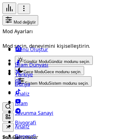
Mod değiştir
Mod Ayarları
Mod seçin, deneyimini kişiselleştirin.
Menü Oluştur
Gündüz Modu
Gündüz modunu seçin.
İslam Dünyası
Gece Modu
Gece modunu seçin.
Türkiye
Dünya
Sistem Modu
Sistem modunu seçin.
Analiz
İslam
Savunma Sanayi
Biyografi
Analiz
Biyografi
Son Gelişmeler
Popüler