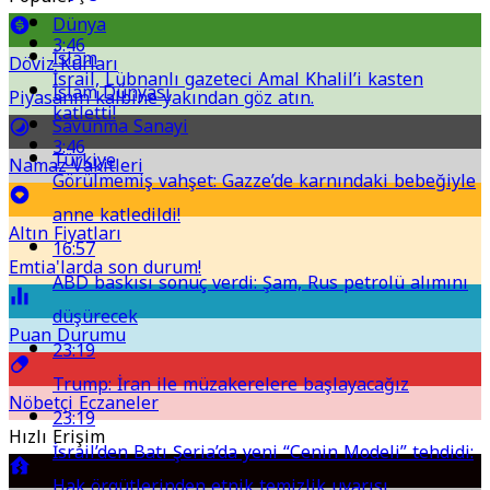
Dünya
3:46
İslam
Döviz Kurları
İsrail, Lübnanlı gazeteci Amal Khalil’i kasten
İslam Dünyası
Piyasanın kalbine yakından göz atın.
katletti!
Savunma Sanayi
3:46
Türkiye
Namaz Vakitleri
Görülmemiş vahşet: Gazze’de karnındaki bebeğiyle
anne katledildi!
Altın Fiyatları
16:57
Emtia'larda son durum!
ABD baskısı sonuç verdi: Şam, Rus petrolü alımını
düşürecek
Puan Durumu
23:19
Trump: İran ile müzakerelere başlayacağız
Nöbetçi Eczaneler
23:19
Hızlı Erişim
İsrail’den Batı Şeria’da yeni “Cenin Modeli” tehdidi:
Hak örgütlerinden etnik temizlik uyarısı