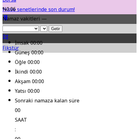
%0.06
Hisse senetlerinde son durum!
Namaz vakitleri —
Yol Durumu
Getir
İmsak
00:00
Fikstür
Güneş
00:00
Öğle
00:00
İkindi
00:00
Akşam
00:00
Yatsı
00:00
Sonraki namaza kalan süre
00
SAAT
: