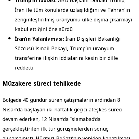
Trump’ın İddiası:
ABD Başkanı Donald Trump,
İran ile tüm konularda uzlaşıldığını ve Tahran’ın
zenginleştirilmiş uranyumu ülke dışına çıkarmayı
kabul ettiğini öne sürdü.
İran’ın Yalanlaması:
İran Dışişleri Bakanlığı
Sözcüsü İsmail Bekayi, Trump’ın uranyum
transferine ilişkin iddialarını kesin bir dille
reddetti.
Müzakere süreci tehlikede
Bölgede 40 gündür süren çatışmaların ardından 8
Nisan’da başlayan iki haftalık geçici ateşkes süreci
devam ederken, 12 Nisan’da İslamabad’da
gerçekleştirilen ilk tur görüşmelerden sonuç
alınamamıştı. Hürmüz Boğazı’nın yeniden kapatılması,