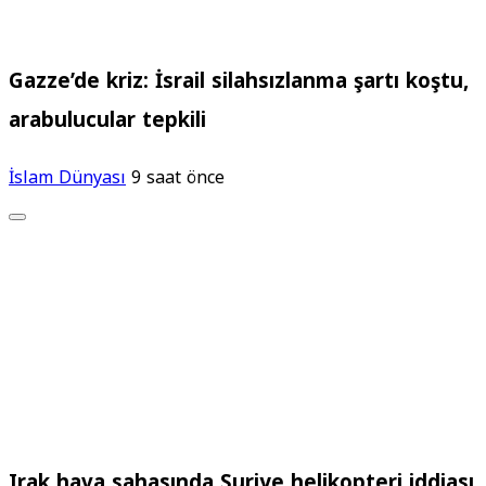
Gazze’de kriz: İsrail silahsızlanma şartı koştu,
arabulucular tepkili
İslam Dünyası
9 saat önce
Irak hava sahasında Suriye helikopteri iddiası