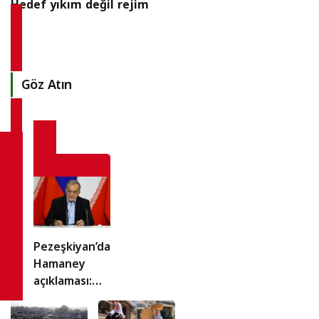
Hedef yıkım değil rejim
Göz Atın
Pezeşkiyan’dan
Hamaney
açıklaması:
“Sürece engel
olmadı!”