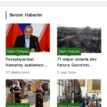
Benzer Haberler
İslam Dünyası
İslam Dünyası
Pezeşkiyan’dan
71 milyar dolarlık dev
Hamaney açıklaması:
fatura: Gazze’nin
“Sürece engel olmadı!”
imarını kim finanse
37 dakika önce
3 saat önce
edecek?