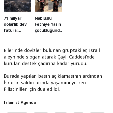
71 milyar
Nabluslu
dolarlık dev
Fethiye Yasin
fatura:
çocukluğundan
Gazze’nin
beri
imarını kim
geleneksel
finanse
elbisesini
Ellerinde dövizler bulunan gruptakiler, İsrail
edecek?
giyiyor
aleyhinde slogan atarak Çaylı Caddesi’nde
kurulan destek çadırına kadar yürüdü.
Burada yapılan basın açıklamasının ardından
İsrail’in saldırılarında yaşamını yitiren
Filistinliler için dua edildi.
Islamist Agenda