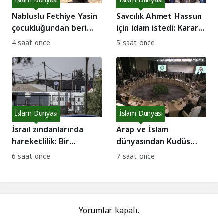
İslam Dünyası
İslam Dünyası
Nabluslu Fethiye Yasin
Savcılık Ahmet Hassun
çocukluğundan beri
için idam istedi: Karar
geleneksel elbisesini
tarihi belli oldu!
4 saat önce
5 saat önce
giyiyor
İslam Dünyası
İslam Dünyası
İsrail zindanlarında
Arap ve İslam
hareketlilik: Bir
dünyasından Kudüs
haftada 6 Suriyeli
hamlesi: Ortak eylem
6 saat önce
7 saat önce
serbest!
planı!
Yorumlar kapalı.