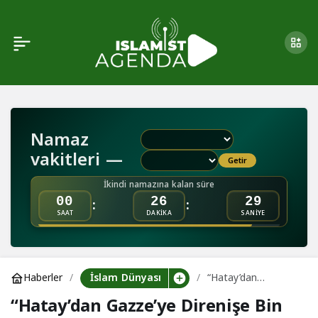
Kassam Tugayları: İsrail
0
Paylaş
Üç Esiri Öldürdü
Namaz
vakitleri —
Getir
İkindi namazına kalan süre
:
:
00
26
29
SAAT
DAKİKA
SANİYE
İslam Dünyası
Haberler
“Hatay’dan
Gazze’ye Direnişe
“Hatay’dan Gazze’ye Direnişe Bin
Bin Selam”