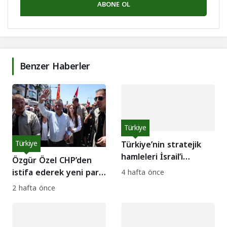
ABONE OL
Benzer Haberler
Türkiye
Türkiye
Türkiye’nin stratejik
hamleleri İsrail’i
Özgür Özel CHP’den
rahatsız ediyor
istifa ederek yeni parti
4 hafta önce
kuruyor
2 hafta önce