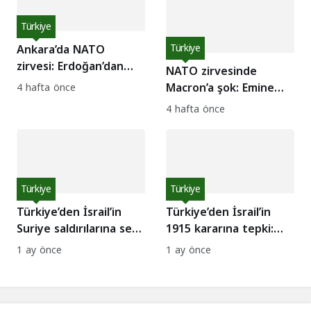
Türkiye
Ankara’da NATO
Türkiye
zirvesi: Erdoğan’dan
NATO zirvesinde
Hürmüz Boğazı hamlesi
Macron’a şok: Emine
4 hafta önce
Erdoğan elini
4 hafta önce
öptürmedi!
Türkiye
Türkiye
Türkiye’den İsrail’in
Türkiye’den İsrail’in
Suriye saldırılarına sert
1915 kararına tepki:
kınama
Suçlarını örtemezler
1 ay önce
1 ay önce