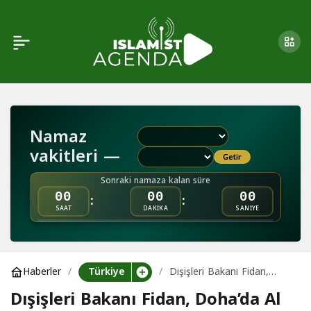
Dışişleri Bakanı Fidan,
0
Doha’da Al Jazeera’ye
Konuştu
Namaz
vakitleri —
Getir
Sonraki namaza kalan süre
:
:
00
00
00
SAAT
DAKİKA
SANİYE
Türkiye
Haberler
Dışişleri Bakanı Fidan,
Doha’da Al Jazeera’ye
Dışişleri Bakanı Fidan, Doha’da Al
Konuştu