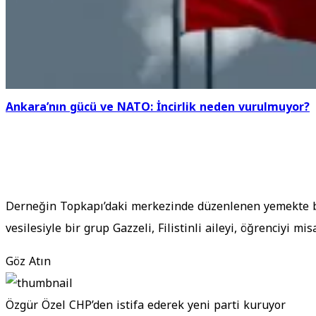
Ankara’nın gücü ve NATO: İncirlik neden vurulmuyor?
Derneğin Topkapı’daki merkezinde düzenlenen yemekte b
vesilesiyle bir grup Gazzeli, Filistinli aileyi, öğrenciyi mis
Göz Atın
Özgür Özel CHP’den istifa ederek yeni parti kuruyor