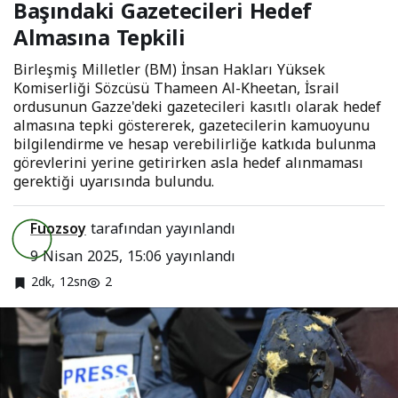
Başındaki Gazetecileri Hedef
Gazetecileri Hedef
Almasına Tepkili
Almasına Tepkili
Birleşmiş Milletler (BM) İnsan Hakları Yüksek
Komiserliği Sözcüsü Thameen Al-Kheetan, İsrail
ordusunun Gazze'deki gazetecileri kasıtlı olarak hedef
almasına tepki göstererek, gazetecilerin kamuoyunu
bilgilendirme ve hesap verebilirliğe katkıda bulunma
görevlerini yerine getirirken asla hedef alınmaması
gerektiği uyarısında bulundu.
Fuozsoy
tarafından yayınlandı
9 Nisan 2025, 15:06
yayınlandı
2dk, 12sn
2