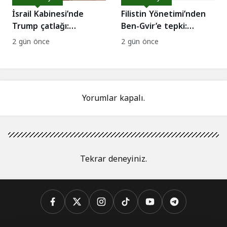
İsrail Kabinesi’nde
Filistin Yönetimi’nden
Trump çatlağı:
Ben-Gvir’e tepki:
Saldırılara devam
Kızılhaç yasağına
2 gün önce
2 gün önce
edilsin çağrısı!
kınama!
Yorumlar kapalı.
Tekrar deneyiniz.