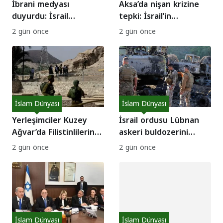
İbrani medyası
Aksa’da nişan krizine
duyurdu: İsrail
tepki: İsrail’in
ordusunda bu hafta 3
egemenlik dayatması
2 gün önce
2 gün önce
asker intihar etti!
mı?
İslam Dünyası
İslam Dünyası
Yerleşimciler Kuzey
İsrail ordusu Lübnan
Ağvar’da Filistinlilerin
askeri buldozerini
evlerine saldırdı!
hedef aldı: 1 asker
2 gün önce
2 gün önce
yaralı!
İslam Dünyası
İslam Dünyası