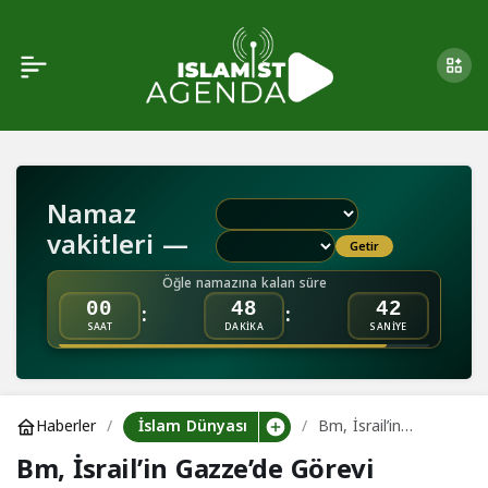
Bm, İsrail’in Gazze’de
0
Görevi Başındaki
Gazetecileri Hedef
Namaz
Almasına Tepkili
vakitleri —
Getir
Öğle namazına kalan süre
:
:
00
48
42
SAAT
DAKİKA
SANİYE
İslam Dünyası
Haberler
Bm, İsrail’in
Gazze’de Görevi
Bm, İsrail’in Gazze’de Görevi
Başındaki