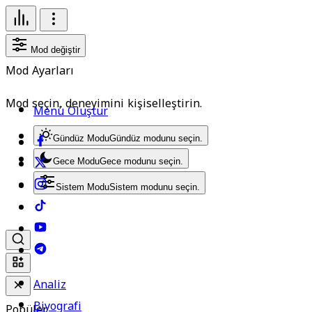
Mod değiştir
Mod Ayarları
Mod seçin, deneyimini kişiselleştirin.
Menü Oluştur
Gündüz Modu
Gündüz modunu seçin.
Gece Modu
Gece modunu seçin.
Sistem Modu
Sistem modunu seçin.
Analiz
Biyografi
Popüler