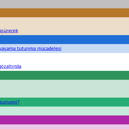
düşürecek
in yaşama tutunma mücadelesi
 gözaltında
l sunuyor?