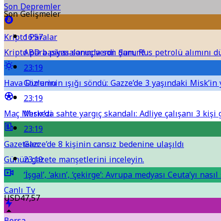
Son Depremler
Son Gelişmeler
Kripto Paralar
16:57
Kripto para piyasalarında son durum!
ABD baskısı sonuç verdi: Şam, Rus petrolü alımını 
23:19
Hava Durumu
Gözlerinin ışığı söndü: Gazze’de 3 yaşındaki Misk’
23:19
Maç Merkezi
Mısır’da sahte yargıç skandalı: Adliye çalışanı 3 kişi
23:19
Gazeteler
Gazze’de 8 kişinin cansız bedenine ulaşıldı
Günün gazete manşetlerini inceleyin.
23:19
‘İşgal’, ‘akın’, ‘çekirge’: Avrupa medyası Ceuta’yı nası
Canlı Tv
USD
47,57
Borsa