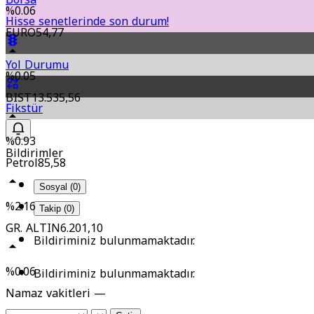
%0.06
Hisse senetlerinde son durum!
EURO
54,77
Yol Durumu
%0.05
BIST
13.535,56
Fikstür
%0.93
Bildirimler
Petrol
85,58
Sosyal (0)
%2.16
Takip (0)
GR. ALTIN
6.201,10
Bildiriminiz bulunmamaktadır.
%0.06
Bildiriminiz bulunmamaktadır.
Namaz vakitleri —