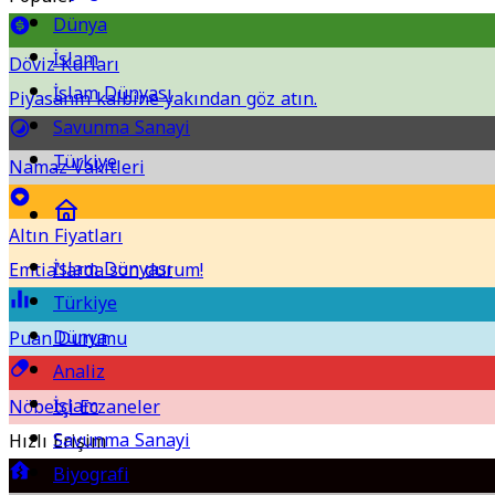
Dünya
İslam
Döviz Kurları
İslam Dünyası
Piyasanın kalbine yakından göz atın.
Savunma Sanayi
Türkiye
Namaz Vakitleri
Altın Fiyatları
İslam Dünyası
Emtia'larda son durum!
Türkiye
Dünya
Puan Durumu
Analiz
İslam
Nöbetçi Eczaneler
Savunma Sanayi
Hızlı Erişim
Biyografi