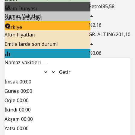
Petrol
85,58
İslam Dünyası
savaşçı”
Namaz Vakitleri
Savunma Sanayi
ilan etti!
%2.16
Türkiye
GR. ALTIN
6.201,10
Altın Fiyatları
Emtia'larda son durum!
%0.06
Namaz vakitleri —
Puan Durumu
Getir
Nöbetçi Eczaneler
İmsak
00:00
Hızlı Erişim
Güneş
00:00
Öğle
00:00
Son Depremler
İkindi
00:00
Akşam
00:00
Kripto Paralar
Yatsı
00:00