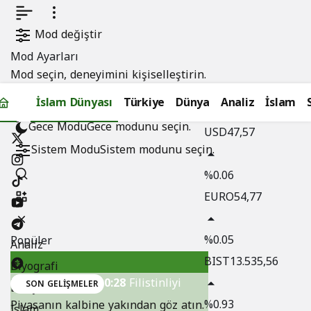
Mod değiştir
Mod Ayarları
Mod seçin, deneyimini kişiselleştirin.
Menü Oluştur
İslam Dünyası
Türkiye
Dünya
Analiz
İslam
Gündüz Modu
Gündüz modunu seçin.
Gece Modu
Gece modunu seçin.
USD
47,57
Sistem Modu
Sistem modunu seçin.
%0.06
EURO
54,77
İsrail,
Gazze’den
%0.05
Popüler
Analiz
1,316
BIST
13.535,56
Biyografi
0:28
Filistinliyi
Döviz Kurları
SON GELIŞMELER
Dünya
%0.93
Piyasanın kalbine yakından göz atın.
İslam
“yasa dışı