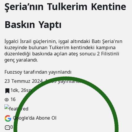
Şeria’nın Tulkerim Kentine
Fikstür
Baskın Yaptı
İşgalci İsrail güçlerinin, işgal altındaki Batı Şeria'nın
kuzeyinde bulunan Tulkerim kentindeki kampına
düzenlediği baskında açılan ateş sonucu 2 Filistinli
genç yaralandı.
Fuozsoy
tarafından yayınlandı
23 Temmuz 2024, 11:09
yayınlandı
1dk, 26sn
16
Google'da Abone Ol
0