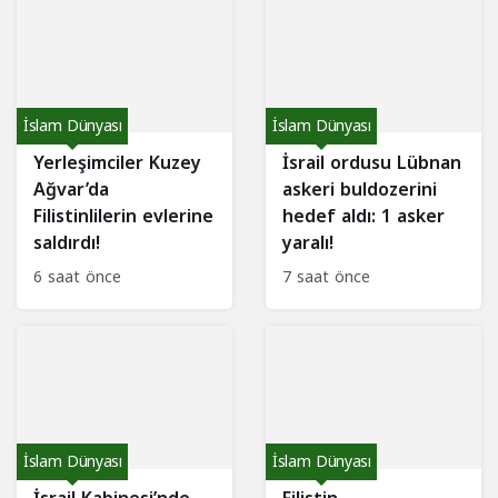
İslam Dünyası
İslam Dünyası
Yerleşimciler Kuzey
İsrail ordusu Lübnan
Ağvar’da
askeri buldozerini
Filistinlilerin evlerine
hedef aldı: 1 asker
saldırdı!
yaralı!
6 saat önce
7 saat önce
İslam Dünyası
İslam Dünyası