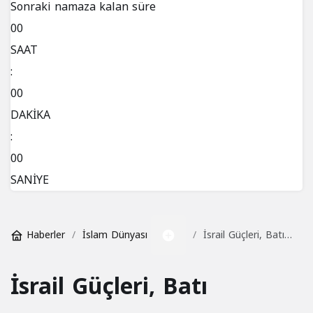
Kripto para piyasalarında son durum!
Sonraki namaza kalan süre
00
Hava Durumu
SAAT
:
Maç Merkezi
00
DAKİKA
Gazeteler
:
Günün gazete manşetlerini inceleyin.
00
SANİYE
Canlı Tv
Haberler
İslam Dünyası
İsrail Güçleri, Batı
Borsa
Şeria’nın Tulkerim
Hisse senetlerinde son durum!
Kentine Baskın
İsrail Güçleri, Batı
Yaptı
Yol Durumu