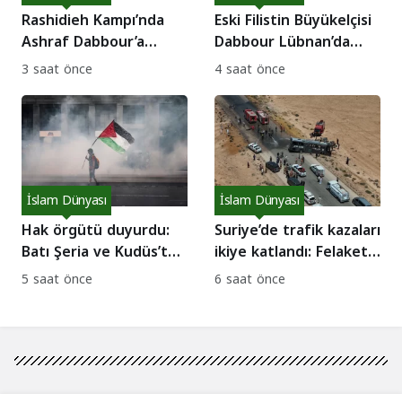
Rashidieh Kampı’nda
Eski Filistin Büyükelçisi
Ashraf Dabbour’a
Dabbour Lübnan’da
destek eylemi: Abbas’a
gözaltına alındı: İade
3 saat önce
4 saat önce
müdahale çağrısı!
tartışması!
İslam Dünyası
İslam Dünyası
Hak örgütü duyurdu:
Suriye’de trafik kazaları
Batı Şeria ve Kudüs’te
ikiye katlandı: Felaketin
bir haftada 62 direniş
nedeni hız!
5 saat önce
6 saat önce
eylemi!