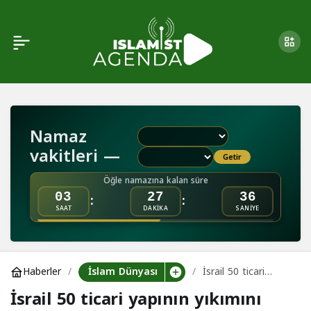
İsrail’den Batı Şeria’da
Paylaş
yeni yerleşim yolları için
dev bütçe
Namaz
vakitleri —
Getir
Öğle namazına kalan süre
:
:
03
27
35
SAAT
DAKİKA
SANİYE
İslam Dünyası
Haberler
İsrail 50 ticari
yapının yıkımını
İsrail 50 ticari yapının yıkımını
geçici olarak