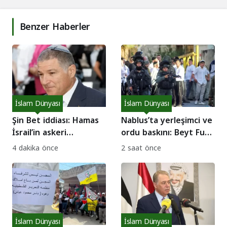
Benzer Haberler
İslam Dünyası
İslam Dünyası
Şin Bet iddiası: Hamas
Nablus’ta yerleşimci ve
İsrail’in askeri
ordu baskını: Beyt Furik
adımlarını engellemeye
halkı direnişte!
4 dakika önce
2 saat önce
çalışıyor!
İslam Dünyası
İslam Dünyası