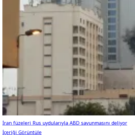
İran füzeleri Rus uydularıyla ABD savunmasını deliyor
İçeriği Görüntüle