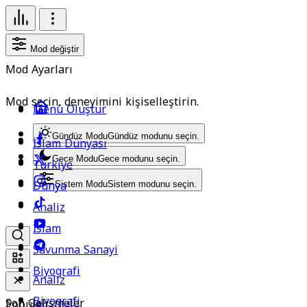
Mod değiştir
Mod Ayarları
Mod seçin, deneyimini kişiselleştirin.
Menü Oluştur
Gündüz Modu
Gündüz modunu seçin.
İslam Dünyası
Gece Modu
Gece modunu seçin.
Türkiye
Dünya
Sistem Modu
Sistem modunu seçin.
Analiz
İslam
Savunma Sanayi
Biyografi
Analiz
Biyografi
Son Gelişmeler
Popüler