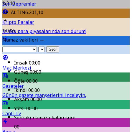
finanse edecek?
%2.16
Son Depremler
GR. ALTIN
6.201,10
Kripto Paralar
%0.06
Kripto para piyasalarında son durum!
Namaz vakitleri —
Hava Durumu
Getir
İmsak
00:00
Maç Merkezi
Güneş
00:00
Öğle
00:00
Gazeteler
İkindi
00:00
Günün gazete manşetlerini inceleyin.
Akşam
00:00
Yatsı
00:00
Canlı Tv
Sonraki namaza kalan süre
00
Borsa