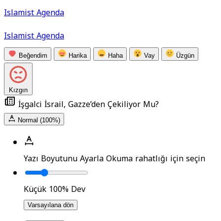
Islamist Agenda
Islamist Agenda
Beğendim
Harika
Haha
Vay
Üzgün
Kızgın
İşgalci İsrail, Gazze’den Çekiliyor Mu?
Normal (100%)
Yazı Boyutunu Ayarla
Okuma rahatlığı için seçin
Küçük
100%
Dev
Varsayılana dön