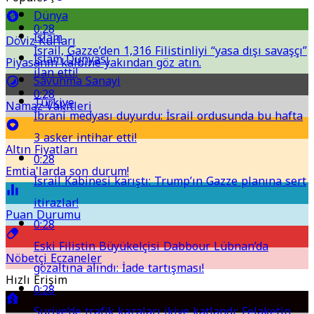
Dünya
0:28
İslam
Döviz Kurları
İsrail, Gazze’den 1,316 Filistinliyi “yasa dışı savaşçı”
İslam Dünyası
Piyasanın kalbine yakından göz atın.
ilan etti!
Savunma Sanayi
0:28
Türkiye
Namaz Vakitleri
İbrani medyası duyurdu: İsrail ordusunda bu hafta
3 asker intihar etti!
Altın Fiyatları
0:28
Emtia'larda son durum!
İsrail Kabinesi karıştı: Trump’ın Gazze planına sert
itirazlar!
Puan Durumu
0:28
Eski Filistin Büyükelçisi Dabbour Lübnan’da
Nöbetçi Eczaneler
gözaltına alındı: İade tartışması!
Hızlı Erişim
0:28
Suriye’de trafik kazaları ikiye katlandı: Felaketin