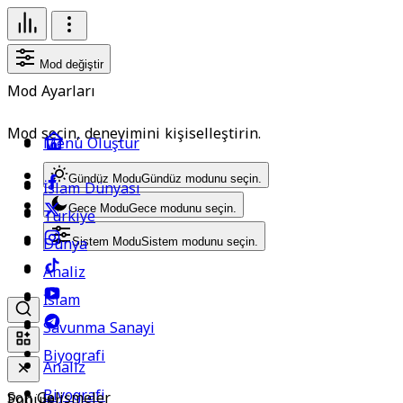
Mod değiştir
Mod Ayarları
Mod seçin, deneyimini kişiselleştirin.
Menü Oluştur
Gündüz Modu
Gündüz modunu seçin.
İslam Dünyası
Gece Modu
Gece modunu seçin.
Türkiye
Dünya
Sistem Modu
Sistem modunu seçin.
Analiz
İslam
Savunma Sanayi
Biyografi
Analiz
Biyografi
Son Gelişmeler
Popüler