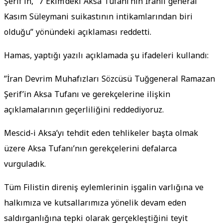
Şerif’in, “7 Ekim’deki Aksa Tufanı’nın İranlı general
Kasım Süleymani suikastının intikamlarından biri
olduğu” yönündeki açıklaması reddetti.
Hamas, yaptığı yazılı açıklamada şu ifadeleri kullandı:
”İran Devrim Muhafızları Sözcüsü Tuğgeneral Ramazan
Şerif’in Aksa Tufanı ve gerekçelerine ilişkin
açıklamalarının geçerliliğini reddediyoruz.
Mescid-i Aksa’yı tehdit eden tehlikeler başta olmak
üzere Aksa Tufanı’nın gerekçelerini defalarca
vurguladık.
Tüm Filistin direniş eylemlerinin işgalin varlığına ve
halkımıza ve kutsallarımıza yönelik devam eden
saldırganlığına tepki olarak gerçekleştiğini teyit