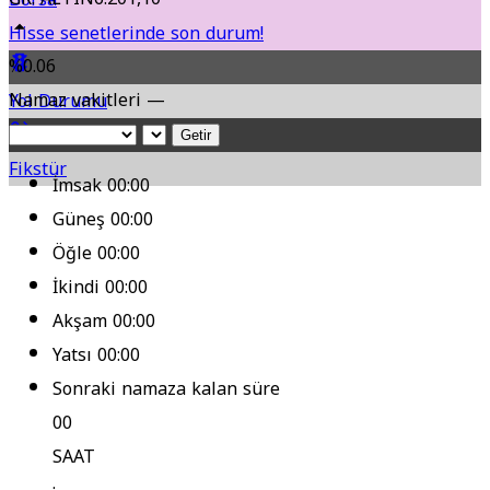
Hisse senetlerinde son durum!
%0.06
Namaz vakitleri —
Yol Durumu
Getir
Fikstür
İmsak
00:00
Güneş
00:00
Öğle
00:00
İkindi
00:00
Akşam
00:00
Yatsı
00:00
Sonraki namaza kalan süre
00
SAAT