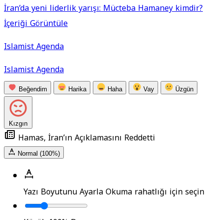
İran’da yeni liderlik yarışı: Mücteba Hamaney kimdir?
İçeriği Görüntüle
Islamist Agenda
Islamist Agenda
Beğendim
Harika
Haha
Vay
Üzgün
Kızgın
Hamas, İran’ın Açıklamasını Reddetti
Normal (100%)
Yazı Boyutunu Ayarla
Okuma rahatlığı için seçin