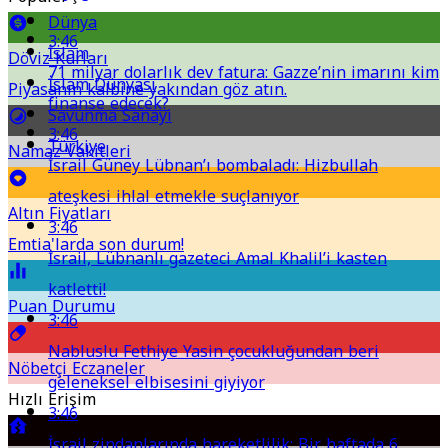
Dünya
3:46
İslam
Döviz Kurları
71 milyar dolarlık dev fatura: Gazze’nin imarını kim
İslam Dünyası
Piyasanın kalbine yakından göz atın.
finanse edecek?
Savunma Sanayi
3:46
Türkiye
Namaz Vakitleri
İsrail Güney Lübnan’ı bombaladı: Hizbullah
ateşkesi ihlal etmekle suçlanıyor
Altın Fiyatları
3:46
Emtia'larda son durum!
İsrail, Lübnanlı gazeteci Amal Khalil’i kasten
katletti!
Puan Durumu
3:46
Nabluslu Fethiye Yasin çocukluğundan beri
Nöbetçi Eczaneler
geleneksel elbisesini giyiyor
Hızlı Erişim
3:46
İsrail zindanlarında hareketlilik: Bir haftada 6