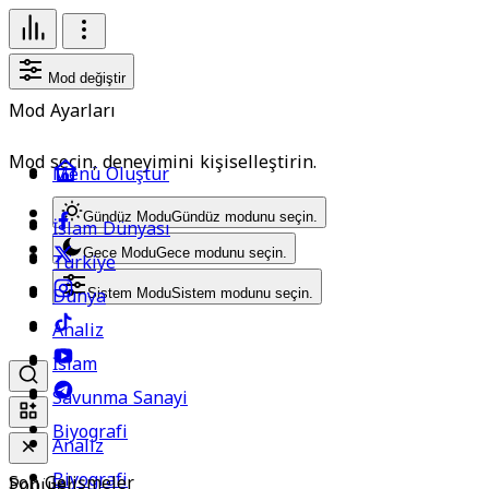
Mod değiştir
Mod Ayarları
Mod seçin, deneyimini kişiselleştirin.
Menü Oluştur
Gündüz Modu
Gündüz modunu seçin.
İslam Dünyası
Gece Modu
Gece modunu seçin.
Türkiye
Dünya
Sistem Modu
Sistem modunu seçin.
Analiz
İslam
Savunma Sanayi
Biyografi
Analiz
Biyografi
Son Gelişmeler
Popüler