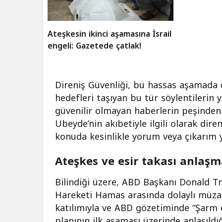
Ateşkesin ikinci aşamasına İsrail
engeli: Gazetede çatlak!
Direniş Güvenliği, bu hassas aşamada d
hedefleri taşıyan bu tür söylentilerin
güvenilir olmayan haberlerin peşinden
Ubeyde’nin akıbetiyle ilgili olarak di
konuda kesinlikle yorum veya çıkarım
Ateşkes ve esir takası anlaşm
Bilindiği üzere, ABD Başkanı Donald Tru
Hareketi Hamas arasında dolaylı müzak
katılımıyla ve ABD gözetiminde “Şarm e
planının ilk aşaması üzerinde anlaşıld