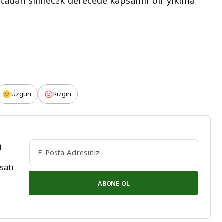
ritadan silinecek derecede kapsamlı bir yıkıma
Üzgün
Kızgın
n
satı
ABONE OL