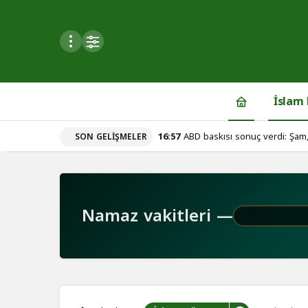
Mod
değiştir
İslam
16:57
ABD baskısı sonuç verdi: Şam,
SON GELIŞMELER
du
u seçin.
Namaz vakitleri —
seçin.
u
 seçin.