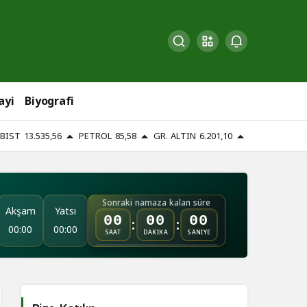
ayi
Biyografi
BIST
13.535,56
PETROL
85,58
GR. ALTIN
6.201,10
Sonraki namaza kalan süre
Akşam
Yatsı
:
:
00
00
00
00:00
00:00
SAAT
DAKİKA
SANİYE