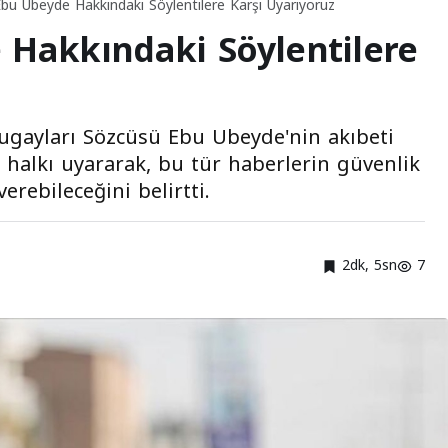
Ebu Ubeyde Hakkındaki Söylentilere Karşı Uyarıyoruz
 Hakkındaki Söylentilere
ugayları Sözcüsü Ebu Ubeyde'nin akıbeti
ı halkı uyararak, bu tür haberlerin güvenlik
erebileceğini belirtti.
2dk, 5sn
7