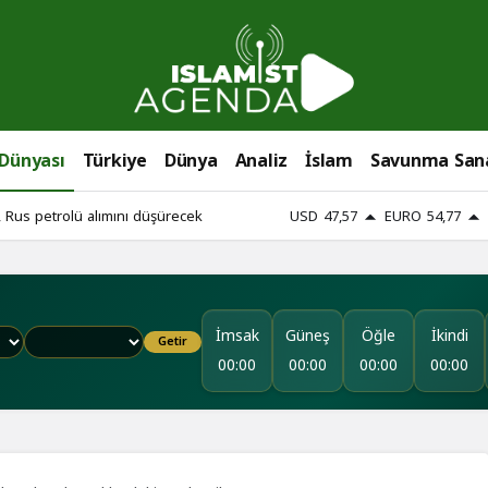
 Dünyası
Türkiye
Dünya
Analiz
İslam
Savunma San
 Rus petrolü alımını düşürecek
USD
47,57
EURO
54,77
İmsak
Güneş
Öğle
İkindi
Getir
00:00
00:00
00:00
00:00