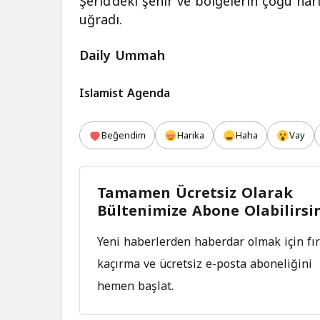
Şerid’deki şehir ve bölgelerin çoğu ha
uğradı.
Daily Ummah
Islamist Agenda
Beğendim
Harika
Haha
Vay
Tamamen Ücretsiz Olarak
Bültenimize Abone Olabilirsi
Yeni haberlerden haberdar olmak için fır
kaçırma ve ücretsiz e-posta aboneliğini
hemen başlat.