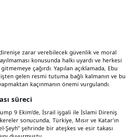
irenişe zarar verebilecek güvenlik ve moral
 yayılmaması konusunda halkı uyardı ve herkesi
 gitmemeye çağırdı. Yapılan açıklamada, Ebu
renişten gelen resmi tutuma bağlı kalmanın ve bu
 yapmaktan kaçınmanın önemi vurgulandı.
ası süreci
mp 9 Ekim’de, İsrail işgali ile İslami Direniş
ereler sonucunda, Türkiye, Mısır ve Katar’ın
l-Şeyh” şehrinde bir ateşkes ve esir takası
ığını duyurmuştu.