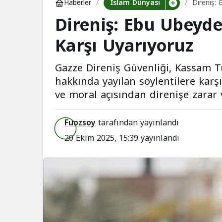
İslam Dünyası
Haberler
Direniş: 
Direniş: Ebu Ubeyde
Karşı Uyarıyoruz
Gazze Direniş Güvenliği, Kassam T
hakkında yayılan söylentilere karş
ve moral açısından direnişe zarar v
Fuozsoy
tarafından yayınlandı
20 Ekim 2025, 15:39
yayınlandı