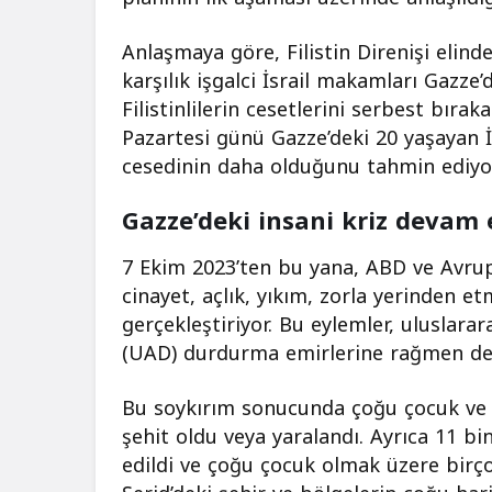
Anlaşmaya göre, Filistin Direnişi elind
karşılık işgalci İsrail makamları Gazze’
Filistinlilerin cesetlerini serbest bır
Pazartesi günü Gazze’deki 20 yaşayan İsr
cesedinin daha olduğunu tahmin ediyor 
Gazze’deki insani kriz devam 
7 Ekim 2023’ten bu yana, ABD ve Avrupa
cinayet, açlık, yıkım, zorla yerinden e
gerçekleştiriyor. Bu eylemler, uluslarar
(UAD) durdurma emirlerine rağmen de
Bu soykırım sonucunda çoğu çocuk ve k
şehit oldu veya yaralandı. Ayrıca 11 bin
edildi ve çoğu çocuk olmak üzere birçok