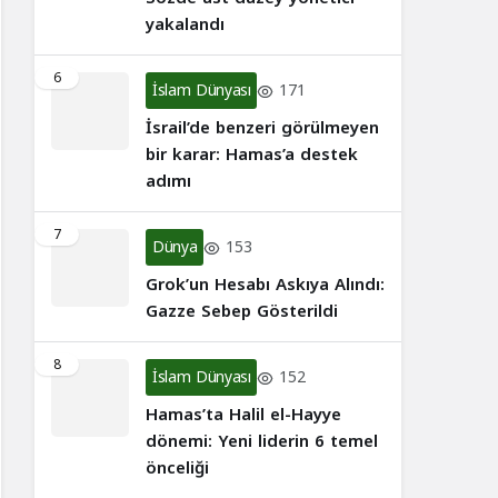
yakalandı
6
İslam Dünyası
171
İsrail’de benzeri görülmeyen
bir karar: Hamas’a destek
adımı
7
Dünya
153
Grok’un Hesabı Askıya Alındı:
Gazze Sebep Gösterildi
8
İslam Dünyası
152
Hamas’ta Halil el-Hayye
dönemi: Yeni liderin 6 temel
önceliği