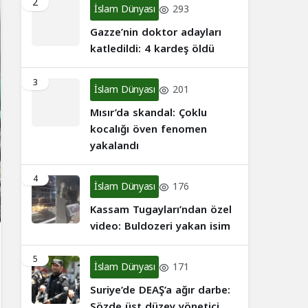
2
İslam Dünyası
293
Gazze’nin doktor adayları
katledildi: 4 kardeş öldü
3
İslam Dünyası
201
Mısır’da skandal: Çoklu
kocalığı öven fenomen
yakalandı
4
İslam Dünyası
176
Kassam Tugayları’ndan özel
video: Buldozeri yakan isim
5
İslam Dünyası
171
Suriye’de DEAŞ’a ağır darbe:
Sözde üst düzey yönetici