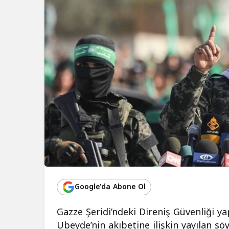
Google'da Abone Ol
Gazze Şeridi’ndeki Direniş Güvenliği 
Ubeyde’nin akıbetine ilişkin yayılan söy