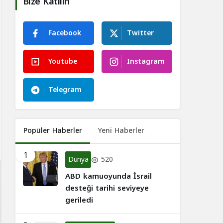
Bize Katılın
Facebook
Twitter
Youtube
Instagram
Telegram
Popüler Haberler
Yeni Haberler
1
Dünya
520
ABD kamuoyunda İsrail
desteği tarihi seviyeye
geriledi