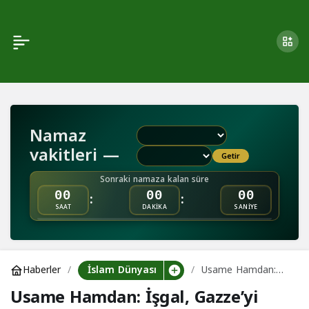
Usame Hamdan: İşgal,
0
Paylaş
Gazze’yi Nazi Kampına
Dönüştürdü
Namaz
vakitleri —
Getir
Sonraki namaza kalan süre
:
:
00
00
00
SAAT
DAKİKA
SANİYE
İslam Dünyası
Haberler
Usame Hamdan:
İşgal, Gazze’yi Nazi
Usame Hamdan: İşgal, Gazze’yi
Kampına