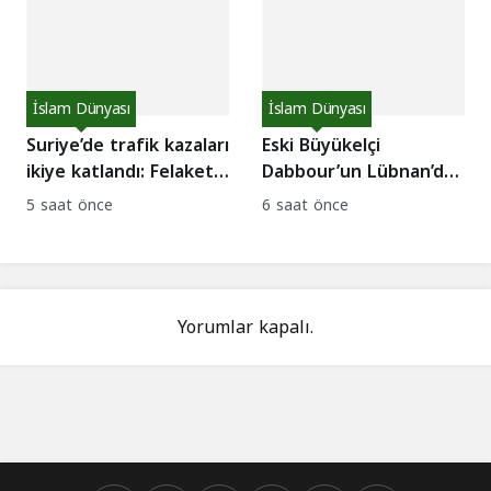
İslam Dünyası
İslam Dünyası
Suriye’de trafik kazaları
Eski Büyükelçi
ikiye katlandı: Felaketin
Dabbour’un Lübnan’da
nedeni hız!
tutuklanması: Siyasi
5 saat önce
6 saat önce
kriz ve iç hesaplaşma
iddiaları!
Yorumlar kapalı.