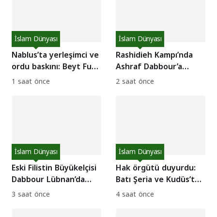
İslam Dünyası
İslam Dünyası
Nablus’ta yerleşimci ve
Rashidieh Kampı’nda
ordu baskını: Beyt Furik
Ashraf Dabbour’a
halkı direnişte!
destek eylemi: Abbas’a
1 saat önce
2 saat önce
müdahale çağrısı!
İslam Dünyası
İslam Dünyası
Eski Filistin Büyükelçisi
Hak örgütü duyurdu:
Dabbour Lübnan’da
Batı Şeria ve Kudüs’te
gözaltına alındı: İade
bir haftada 62 direniş
3 saat önce
4 saat önce
tartışması!
eylemi!