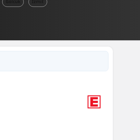
Gölcük
İzmit