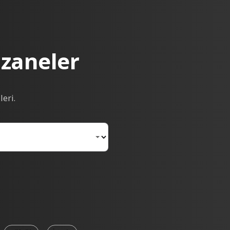
czaneler
leri.