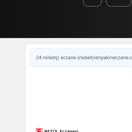
Tümü
Başiskele
24 nöbetçi eczane (nobetcienyakineczane.c
1
Nöbetçi eczane
Kocaeli / Kartepe
BETÜL Eczanesi