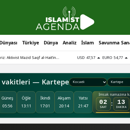
 Dünyası
Türkiye
Dünya
Analiz
İslam
Savunma San
riz: Aktivist Mazid Saqf al-Hait’in
USD
47,57
EURO
54,77
vakitleri — Kartepe
İmsak namazına ka
Güneş
Öğle
İkindi
Akşam
Yatsı
:
02
13
05:56
13:11
17:01
20:14
21:47
SAAT
DAKİKA