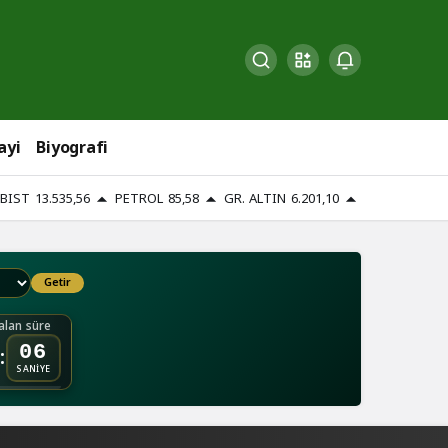
ayi
Biyografi
BIST
13.535,56
PETROL
85,58
GR. ALTIN
6.201,10
Getir
lan süre
:
06
SANİYE