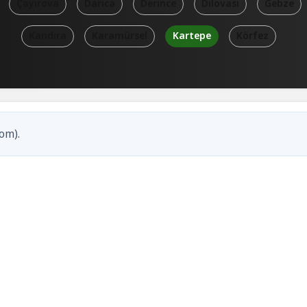
Çayırova
Darıca
Derince
Dilovası
Gebze
Kandıra
Karamürsel
Kartepe
Körfez
om).