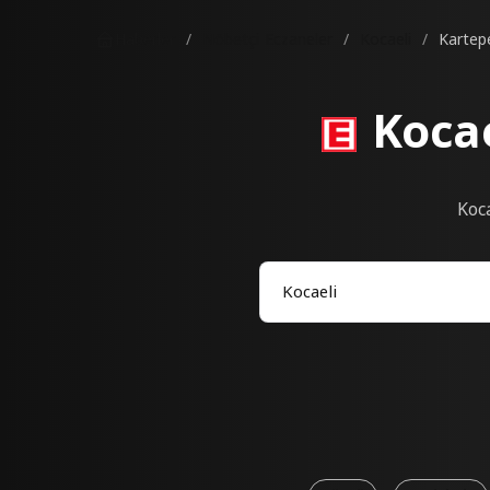
Haberler
Nöbetçi Eczaneler
Kocaeli
Kartep
Kocae
Koca