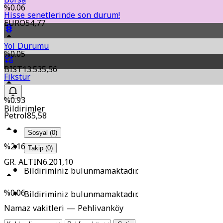
%0.06
Hisse senetlerinde son durum!
EURO
54,77
Yol Durumu
%0.05
BIST
13.535,56
Fikstür
%0.93
Bildirimler
Petrol
85,58
Sosyal (0)
%2.16
Takip (0)
GR. ALTIN
6.201,10
Bildiriminiz bulunmamaktadır.
%0.06
Bildiriminiz bulunmamaktadır.
Namaz vakitleri — Pehlivanköy