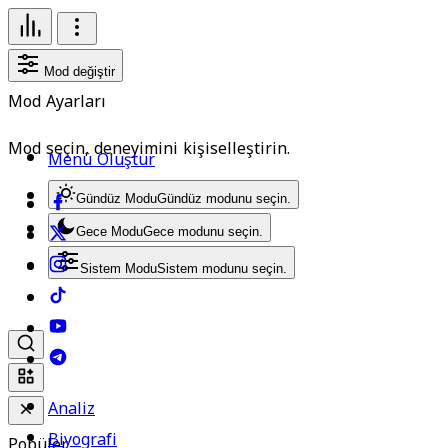
Mod değiştir
Mod Ayarları
Mod seçin, deneyimini kişiselleştirin.
Menü Oluştur
Gündüz Modu
Gündüz modunu seçin.
Gece Modu
Gece modunu seçin.
Sistem Modu
Sistem modunu seçin.
Analiz
Biyografi
Popüler