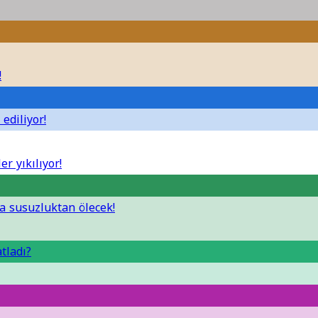
!
ediliyor!
er yıkılıyor!
da susuzluktan ölecek!
tladı?