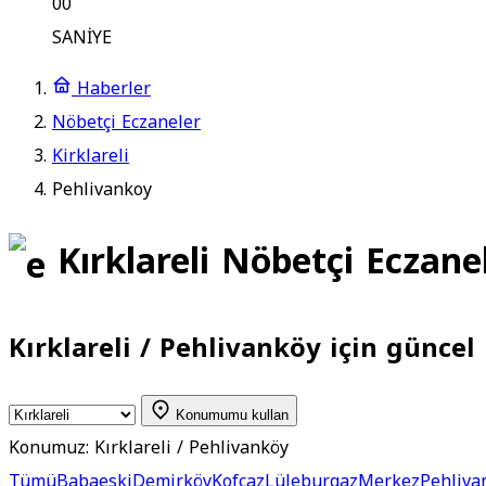
00
SANİYE
Haberler
Nöbetçi Eczaneler
Kirklareli
Pehlivankoy
Kırklareli Nöbetçi Eczane
Kırklareli / Pehlivanköy için güncel 
Konumumu kullan
Konumuz:
Kırklareli / Pehlivanköy
Tümü
Babaeski
Demirköy
Kofçaz
Lüleburgaz
Merkez
Pehliva