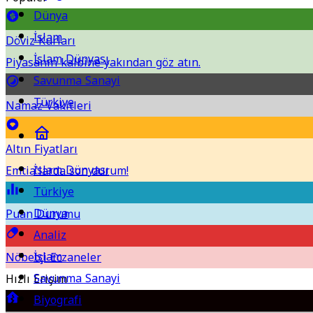
Dünya
İslam
Döviz Kurları
İslam Dünyası
Piyasanın kalbine yakından göz atın.
Savunma Sanayi
Türkiye
Namaz Vakitleri
Altın Fiyatları
İslam Dünyası
Emtia'larda son durum!
Türkiye
Dünya
Puan Durumu
Analiz
İslam
Nöbetçi Eczaneler
Savunma Sanayi
Hızlı Erişim
Biyografi