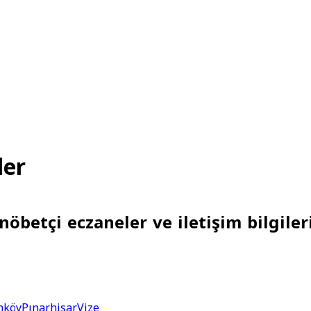
ler
nöbetçi eczaneler ve iletişim bilgileri
nköy
Pınarhisar
Vize