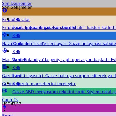
Son Depremler
Son Gelişmeler
Kripto Paralar
3:46
Kripto para piyasalarında son durum!
İsrail, Lübnanlı gazeteci Amal Khalil’i kasten katletti
3:46
Hava Durumu
8 ülkeden İsrail’e sert uyarı: Gazze anlaşması sabote 
3:46
Maç Merkezi
İsrail Kalandiya’da geniş çaplı operasyon başlattı: Evl
3:46
Gazeteler
İsrailli siyasetçi: Gazze halkı ya sürgün edilecek ya 
Günün gazete manşetlerini inceleyin.
3:46
Gazze ABD medyasının tekelini kırdı: Söylem nasıl ça
Canlı Tv
USD
47,57
Borsa