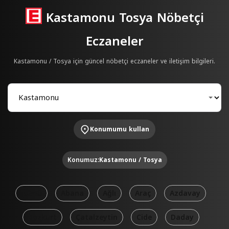
Kastamonu Tosya Nöbetçi
Eczaneler
Kastamonu / Tosya için güncel nöbetçi eczaneler ve iletişim bilgileri.
Konumumu kullan
Konumuz:
Kastamonu / Tosya
Tümü
Abana
Ağlı
Araç
Azdavay
Bozkurt
Çatalzeytin
Cide
Daday