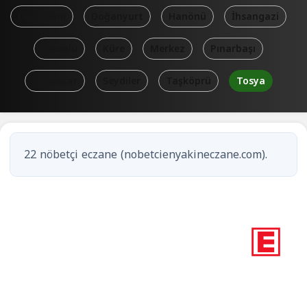
Devrekani
Doğanyurt
Hanönü
İhsangazi
İnebolu
Küre
Merkez
Pınarbaşı
Şenpazar
Seydiler
Taşköprü
Tosya
22 nöbetçi eczane (nobetcienyakineczane.com).
1
Nöbetçi eczane
Kastamonu / Tosya