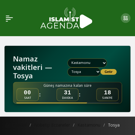
Namaz
vakitleri —
Getir
Tosya
Güneş namazına kalan süre
:
:
00
31
18
SAAT
DAKİKA
SANİYE
Haberler
Nöbetçi Eczaneler
Kastamonu
Tosya