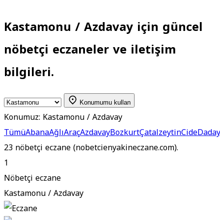
Kastamonu / Azdavay için güncel
nöbetçi eczaneler ve iletişim
bilgileri.
Konumumu kullan
Konumuz:
Kastamonu / Azdavay
Tümü
Abana
Ağlı
Araç
Azdavay
Bozkurt
Çatalzeytin
Cide
Dada
23 nöbetçi eczane (nobetcienyakineczane.com).
1
Nöbetçi eczane
Kastamonu / Azdavay