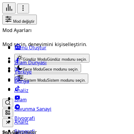
Mod değiştir
Mod Ayarları
Mod seçin, deneyimini kişiselleştirin.
Menü Oluştur
Gündüz Modu
Gündüz modunu seçin.
İslam Dünyası
Gece Modu
Gece modunu seçin.
Türkiye
Dünya
Sistem Modu
Sistem modunu seçin.
Analiz
İslam
Savunma Sanayi
Biyografi
Analiz
Biyografi
Son Gelişmeler
Popüler