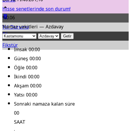
Hisse senetlerinde son durum!
%0.06
Namaz vakitleri — Azdavay
Yol Durumu
Getir
Fikstür
İmsak
00:00
Güneş
00:00
Öğle
00:00
İkindi
00:00
Akşam
00:00
Yatsı
00:00
Sonraki namaza kalan süre
00
SAAT