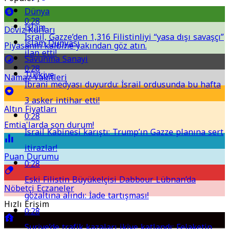
Dünya
0:28
İslam
Döviz Kurları
İsrail, Gazze’den 1,316 Filistinliyi “yasa dışı savaşçı”
İslam Dünyası
Piyasanın kalbine yakından göz atın.
ilan etti!
Savunma Sanayi
0:28
Türkiye
Namaz Vakitleri
İbrani medyası duyurdu: İsrail ordusunda bu hafta
3 asker intihar etti!
Altın Fiyatları
0:28
Emtia'larda son durum!
İsrail Kabinesi karıştı: Trump’ın Gazze planına sert
itirazlar!
Puan Durumu
0:28
Eski Filistin Büyükelçisi Dabbour Lübnan’da
Nöbetçi Eczaneler
gözaltına alındı: İade tartışması!
Hızlı Erişim
0:28
Suriye’de trafik kazaları ikiye katlandı: Felaketin