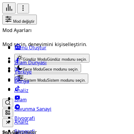
Mod değiştir
Mod Ayarları
Mod seçin, deneyimini kişiselleştirin.
Menü Oluştur
Gündüz Modu
Gündüz modunu seçin.
İslam Dünyası
Gece Modu
Gece modunu seçin.
Türkiye
Dünya
Sistem Modu
Sistem modunu seçin.
Analiz
İslam
Savunma Sanayi
Biyografi
Analiz
Biyografi
Son Gelişmeler
Popüler