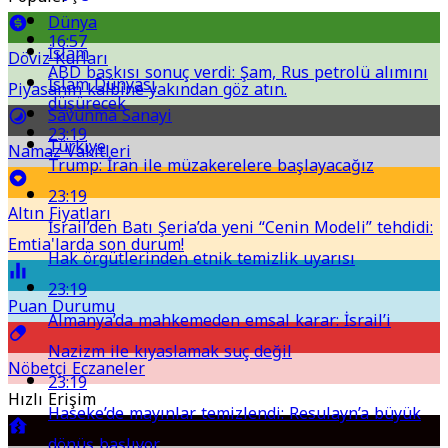
Dünya
16:57
İslam
Döviz Kurları
ABD baskısı sonuç verdi: Şam, Rus petrolü alımını
İslam Dünyası
Piyasanın kalbine yakından göz atın.
düşürecek
Savunma Sanayi
23:19
Türkiye
Namaz Vakitleri
Trump: İran ile müzakerelere başlayacağız
23:19
Altın Fiyatları
İsrail’den Batı Şeria’da yeni “Cenin Modeli” tehdidi:
Emtia'larda son durum!
Hak örgütlerinden etnik temizlik uyarısı
23:19
Puan Durumu
Almanya’da mahkemeden emsal karar: İsrail’i
Nazizm ile kıyaslamak suç değil
Nöbetçi Eczaneler
23:19
Hızlı Erişim
Haseke’de mayınlar temizlendi: Resulayn’a büyük
dönüş başlıyor