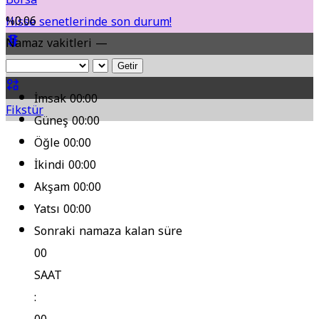
%0.06
Hisse senetlerinde son durum!
Namaz vakitleri —
Yol Durumu
Getir
İmsak
00:00
Fikstür
Güneş
00:00
Öğle
00:00
İkindi
00:00
Akşam
00:00
Yatsı
00:00
Sonraki namaza kalan süre
00
SAAT
: