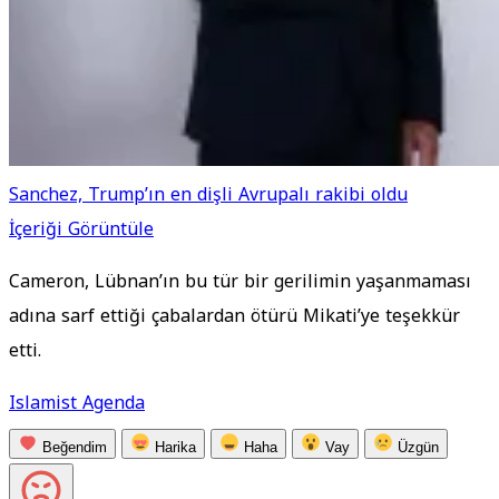
Sanchez, Trump’ın en dişli Avrupalı rakibi oldu
İçeriği Görüntüle
Cameron, Lübnan’ın bu tür bir gerilimin yaşanmaması
adına sarf ettiği çabalardan ötürü Mikati’ye teşekkür
etti.
Islamist Agenda
Beğendim
Harika
Haha
Vay
Üzgün