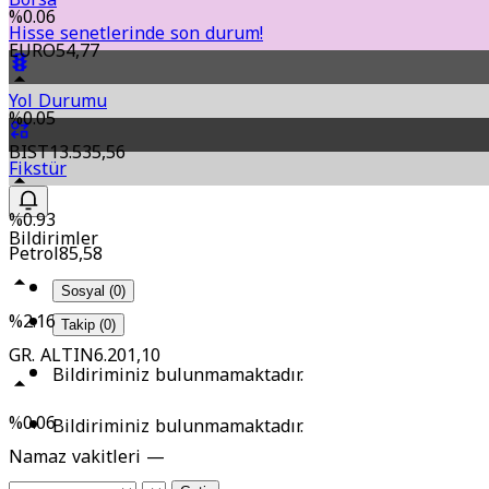
%0.06
Hisse senetlerinde son durum!
EURO
54,77
Yol Durumu
%0.05
BIST
13.535,56
Fikstür
%0.93
Bildirimler
Petrol
85,58
Sosyal (0)
%2.16
Takip (0)
GR. ALTIN
6.201,10
Bildiriminiz bulunmamaktadır.
%0.06
Bildiriminiz bulunmamaktadır.
Namaz vakitleri —