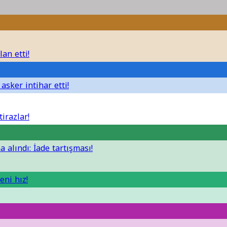
lan etti!
asker intihar etti!
irazlar!
 alındı: İade tartışması!
eni hız!