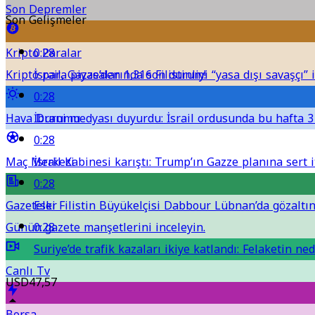
Son Depremler
Son Gelişmeler
Kripto Paralar
0:28
Kripto para piyasalarında son durum!
İsrail, Gazze’den 1,316 Filistinliyi “yasa dışı savaşçı” i
0:28
Hava Durumu
İbrani medyası duyurdu: İsrail ordusunda bu hafta 3 
0:28
Maç Merkezi
İsrail Kabinesi karıştı: Trump’ın Gazze planına sert it
0:28
Gazeteler
Eski Filistin Büyükelçisi Dabbour Lübnan’da gözaltına
Günün gazete manşetlerini inceleyin.
0:28
Suriye’de trafik kazaları ikiye katlandı: Felaketin ned
Canlı Tv
USD
47,57
Borsa