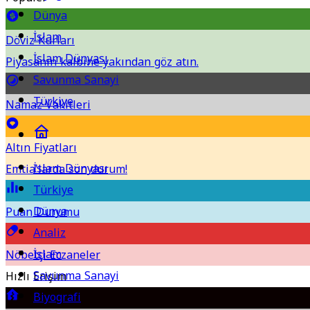
Dünya
İslam
Döviz Kurları
İslam Dünyası
Piyasanın kalbine yakından göz atın.
Savunma Sanayi
Türkiye
Namaz Vakitleri
Altın Fiyatları
İslam Dünyası
Emtia'larda son durum!
Türkiye
Dünya
Puan Durumu
Analiz
İslam
Nöbetçi Eczaneler
Savunma Sanayi
Hızlı Erişim
Biyografi