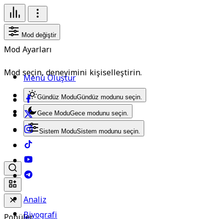
Mod değiştir
Mod Ayarları
Mod seçin, deneyimini kişiselleştirin.
Menü Oluştur
Gündüz Modu
Gündüz modunu seçin.
Gece Modu
Gece modunu seçin.
Sistem Modu
Sistem modunu seçin.
Analiz
Biyografi
Popüler