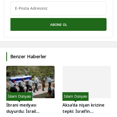
ABONE OL
Benzer Haberler
İslam Dünyası
İslam Dünyası
İbrani medyası
Aksa’da nişan krizine
duyurdu: İsrail
tepki: İsrail’in