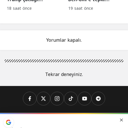
Saldırılara devam
Kızılhaç yasağına
18 saat önce
19 saat önce
edilsin çağrısı!
kınama!
Yorumlar kapalı.
Tekrar deneyiniz.
Analiz
Biyografi
Dünya
İslam
İslam Dünyası