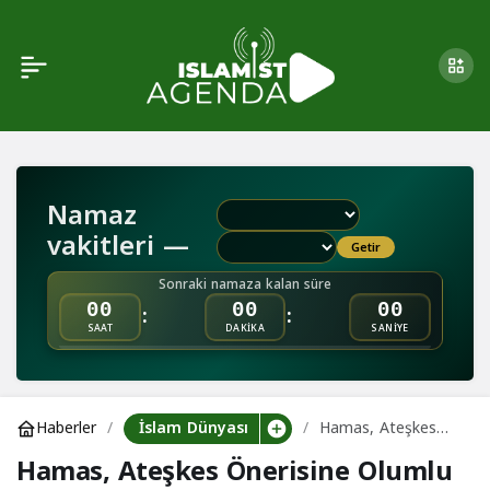
Hamas, Ateşkes
0
Önerisine Olumlu Yanıt
Verdi
Namaz
vakitleri —
Getir
Sonraki namaza kalan süre
:
:
00
00
00
SAAT
DAKİKA
SANİYE
İslam Dünyası
Haberler
Hamas, Ateşkes
Önerisine Olumlu
Hamas, Ateşkes Önerisine Olumlu
Yanıt Verdi