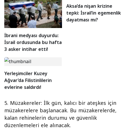
Aksa’da nişan krizine
tepki: İsrail’in egemenlik
dayatması mı?
İbrani medyası duyurdu:
İsrail ordusunda bu hafta
3 asker intihar etti!
Yerleşimciler Kuzey
Ağvar’da Filistinlilerin
evlerine saldırdı!
5.⁠ ⁠Müzakereler: İlk gün, kalıcı bir ateşkes için
müzakerelere başlanacak. Bu müzakerelerde,
kalan rehinelerin durumu ve güvenlik
düzenlemeleri ele alınacak.