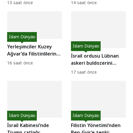
ordusunda bu hafta 3
egemenlik dayatması
13 saat önce
14 saat önce
asker intihar etti!
mı?
İslam Dünyası
Yerleşimciler Kuzey
İslam Dünyası
Ağvar’da Filistinlilerin
İsrail ordusu Lübnan
evlerine saldırdı!
askeri buldozerini
16 saat önce
hedef aldı: 1 asker
17 saat önce
yaralı!
İslam Dünyası
İslam Dünyası
İsrail Kabinesi’nde
Filistin Yönetimi’nden
Trump çatlağı:
Ben-Gvir’e tepki: