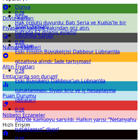
Dünya
0:28
İslam
Döviz Kurları
Hak örgütü duyurdu: Batı Şeria ve Kudüs’te bir
İslam Dünyası
Piyasanın kalbine yakından göz atın.
haftada 62 direniş eylemi!
Savunma Sanayi
0:28
Türkiye
Namaz Vakitleri
Eski Filistin Büyükelçisi Dabbour Lübnan’da
gözaltına alındı: İade tartışması!
Altın Fiyatları
0:28
Emtia'larda son durum!
Eski Büyükelçi Dabbour’un Lübnan’da
tutuklanması: Siyasi kriz ve iç hesaplaşma
Puan Durumu
iddiaları!
0:28
Nöbetçi Eczaneler
ABD’de kamuoyu sarsıldı: Halkın yarısı “Netanyahu
Hızlı Erişim
tutuklansın” diyor!
0:28