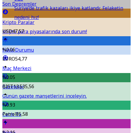
Son Depremler
Suriye’de trafik kazaları ikiye katlandı: Felaketin
nedeni hız!
Kripto Paralar
USD
47,57
Kripto para piyasalarında son durum!
%0.06
Hava Durumu
EURO
54,77
Maç Merkezi
%0.05
BIST
13.535,56
Gazeteler
Günün gazete manşetlerini inceleyin.
%0.93
Petrol
85,58
Canlı Tv
%2.16
Borsa