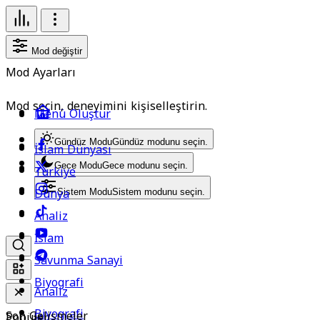
Mod değiştir
Mod Ayarları
Mod seçin, deneyimini kişiselleştirin.
Menü Oluştur
Gündüz Modu
Gündüz modunu seçin.
İslam Dünyası
Gece Modu
Gece modunu seçin.
Türkiye
Dünya
Sistem Modu
Sistem modunu seçin.
Analiz
İslam
Savunma Sanayi
Biyografi
Analiz
Biyografi
Son Gelişmeler
Popüler