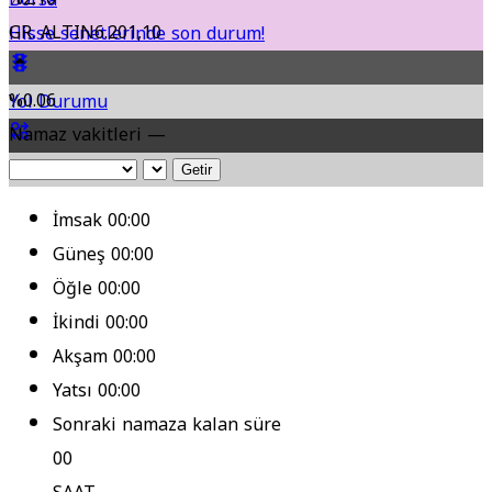
GR. ALTIN
6.201,10
Hisse senetlerinde son durum!
%0.06
Yol Durumu
Namaz vakitleri —
Fikstür
Getir
İmsak
00:00
Güneş
00:00
Öğle
00:00
İkindi
00:00
Akşam
00:00
Yatsı
00:00
Sonraki namaza kalan süre
00