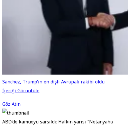
Sanchez, Trump’ın en dişli Avrupalı rakibi oldu
İçeriği Görüntüle
Göz Atın
ABD’de kamuoyu sarsıldı: Halkın yarısı “Netanyahu