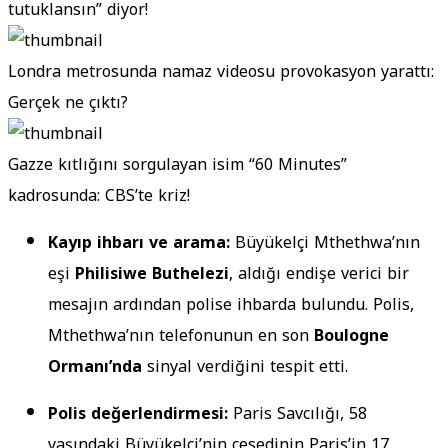
tutuklansın” diyor!
Londra metrosunda namaz videosu provokasyon yarattı:
Gerçek ne çıktı?
Gazze kıtlığını sorgulayan isim “60 Minutes”
kadrosunda: CBS’te kriz!
Kayıp ihbarı ve arama:
Büyükelçi Mthethwa’nın
eşi
Philisiwe Buthelezi
, aldığı endişe verici bir
mesajın ardından polise ihbarda bulundu. Polis,
Mthethwa’nın telefonunun en son
Boulogne
Ormanı’nda
sinyal verdiğini tespit etti.
Polis değerlendirmesi:
Paris Savcılığı, 58
yaşındaki Büyükelçi’nin cesedinin Paris’in 17.