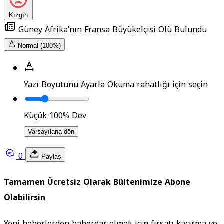
Kızgın
Güney Afrika’nın Fransa Büyükelçisi Ölü Bulundu
Normal (100%)
Yazı Boyutunu Ayarla
Okuma rahatlığı için seçin
Küçük
100%
Dev
Varsayılana dön
0
Paylaş
Tamamen Ücretsiz Olarak Bültenimize Abone
Olabilirsin
Yeni haberlerden haberdar olmak için fırsatı kaçırma ve