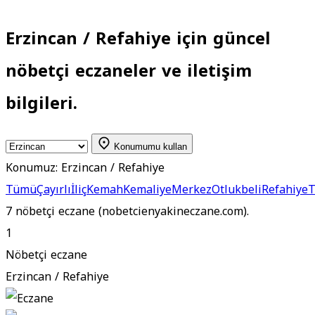
Erzincan / Refahiye için güncel
nöbetçi eczaneler ve iletişim
bilgileri.
Konumumu kullan
Konumuz:
Erzincan / Refahiye
Tümü
Çayırlı
İliç
Kemah
Kemaliye
Merkez
Otlukbeli
Refahiye
T
7 nöbetçi eczane (nobetcienyakineczane.com).
1
Nöbetçi eczane
Erzincan / Refahiye