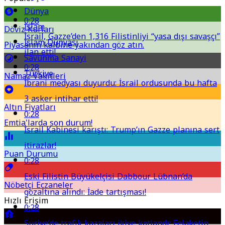
Dünya
0:28
İslam
Döviz Kurları
İsrail, Gazze’den 1,316 Filistinliyi “yasa dışı savaşçı”
İslam Dünyası
Piyasanın kalbine yakından göz atın.
ilan etti!
Savunma Sanayi
0:28
Türkiye
Namaz Vakitleri
İbrani medyası duyurdu: İsrail ordusunda bu hafta
3 asker intihar etti!
Altın Fiyatları
0:28
Emtia'larda son durum!
İsrail Kabinesi karıştı: Trump’ın Gazze planına sert
itirazlar!
Puan Durumu
0:28
Eski Filistin Büyükelçisi Dabbour Lübnan’da
Nöbetçi Eczaneler
gözaltına alındı: İade tartışması!
Hızlı Erişim
0:28
Suriye’de trafik kazaları ikiye katlandı: Felaketin