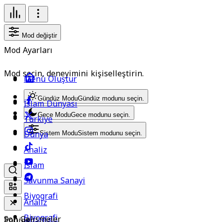
Mod değiştir
Mod Ayarları
Mod seçin, deneyimini kişiselleştirin.
Menü Oluştur
Gündüz Modu
Gündüz modunu seçin.
İslam Dünyası
Gece Modu
Gece modunu seçin.
Türkiye
Dünya
Sistem Modu
Sistem modunu seçin.
Analiz
İslam
Savunma Sanayi
Biyografi
Analiz
Biyografi
Son Gelişmeler
Popüler