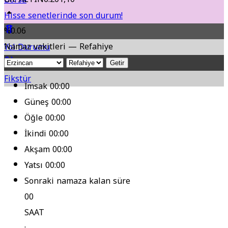
Hisse senetlerinde son durum!
%0.06
Namaz vakitleri — Refahiye
Yol Durumu
Getir
Fikstür
İmsak
00:00
Güneş
00:00
Öğle
00:00
İkindi
00:00
Akşam
00:00
Yatsı
00:00
Sonraki namaza kalan süre
00
SAAT