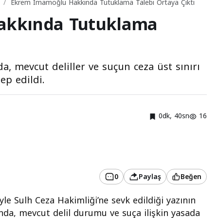
Ekrem İmamoğlu Hakkında Tutuklama Talebi Ortaya Çıktı
akkında Tutuklama
, mevcut deliller ve suçun ceza üst sınırı
ep edildi.
0dk, 40sn
16
0
Paylaş
Beğen
e Sulh Ceza Hakimliği’ne sevk edildiği yazının
sında, mevcut delil durumu ve suça ilişkin yasada