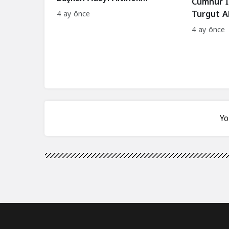
Cumhur İt
Açıklama Yaptı
Turgut A
4 ay önce
Buluştu
4 ay önce
Yo