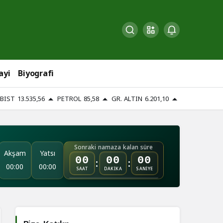
ayi
Biyografi
BIST
13.535,56
PETROL
85,58
GR. ALTIN
6.201,10
Sonraki namaza kalan süre
Akşam
Yatsı
:
:
00
00
00
00:00
00:00
SAAT
DAKİKA
SANİYE