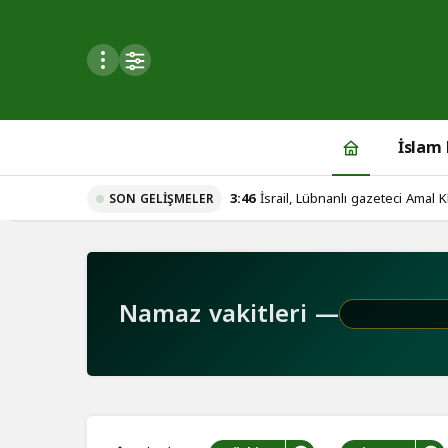
Mod
değiştir
İslam
3:46
İsrail, Lübnanlı gazeteci Amal Kha
SON GELIŞMELER
du
u seçin.
Namaz vakitleri —
seçin.
u
 seçin.