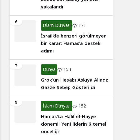
yakalandı
6
İslam Dünyası
171
İsrail’de benzeri görülmeyen
bir karar: Hamas’a destek
adımı
7
Dünya
154
Grok’un Hesabı Askıya Alındı:
Gazze Sebep Gösterildi
8
İslam Dünyası
152
Hamas’ta Halil el-Hayye
dönemi: Yeni liderin 6 temel
önceliği