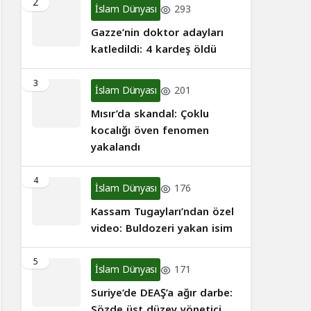
2
İslam Dünyası
293
Gazze’nin doktor adayları
katledildi: 4 kardeş öldü
3
İslam Dünyası
201
Mısır’da skandal: Çoklu
kocalığı öven fenomen
yakalandı
4
İslam Dünyası
176
Kassam Tugayları’ndan özel
video: Buldozeri yakan isim
5
İslam Dünyası
171
Suriye’de DEAŞ’a ağır darbe:
Sözde üst düzey yönetici