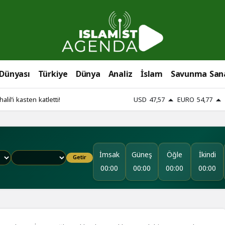
 Dünyası
Türkiye
Dünya
Analiz
İslam
Savunma San
lil’i kasten katletti!
USD
47,57
EURO
54,77
İmsak
Güneş
Öğle
İkindi
Getir
00:00
00:00
00:00
00:00