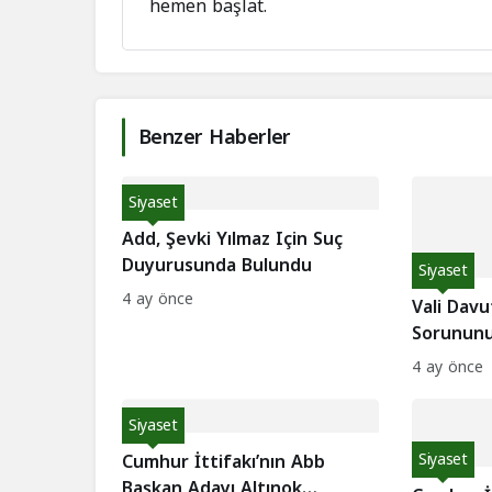
hemen başlat.
Benzer Haberler
Siyaset
Add, Şevki Yılmaz Için Suç
Duyurusunda Bulundu
Siyaset
4 ay önce
Vali Davu
Sorununu 
4 ay önce
Siyaset
Cumhur İttifakı’nın Abb
Siyaset
Başkan Adayı Altınok