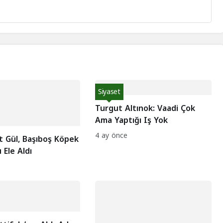
Siyaset
Turgut Altınok: Vaadi Çok
Ama Yaptığı Iş Yok
4 ay önce
t Gül, Başıboş Köpek
Ele Aldı