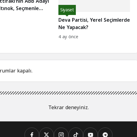
tifakı’nın Abb Adayı
ltınok, Seçmenle
Siyaset
Deva Partisi, Yerel Seçimlerde
Ne Yapacak?
4 ay önce
rumlar kapalı.
Tekrar deneyiniz.